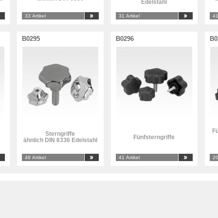
Edelstahl
33 Artikel
31 Artikel
41
B0295
B0296
B0
Fü
Sterngriffe
Fünfsterngriffe
ähnlich DIN 6336 Edelstahl
48 Artikel
41 Artikel
20