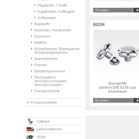
Flügelgriffe, T-Griffe
79 Artikel
Kugelknöpfe, Griffkugeln
Griffstangen
Bügelgriffe
B0294
Handräder, Handkurbeln
Scharniere
Stellfüße
Schnellspanner, Bügelspanner,
Schubstangenspanner
Spannelemente
Gelenke
Dämpfungselemente
Ölschaugläser,
Verschlussschrauben,
Sterngriffe
Verschlussstopfen
ähnlich DIN 6336 aus
Transporttechnik
Aluminium
48 Artikel
Produktneuheiten
Callback
Lieferkonditionen
AGBs