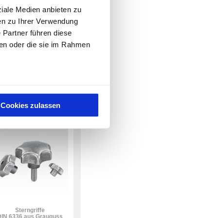
ziale Medien anbieten zu
en zu Ihrer Verwendung
 Partner führen diese
ben oder die sie im Rahmen
Sterngriffe
nlich DIN 6336 Stahlteile
Edelstahl
 Artikel
Cookies zulassen
293
Sterngriffe
DIN 6336 aus Grauguss