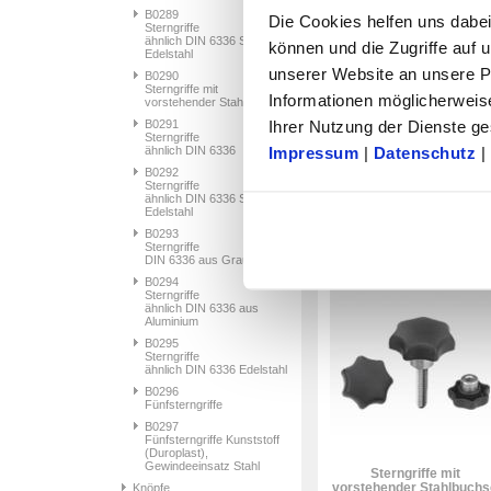
B0289
Die Cookies helfen uns dabei
Sterngriffe
ähnlich DIN 6336 Stahlteile
können und die Zugriffe auf
Edelstahl
unserer Website an unsere Pa
B0290
Sterngriffe mit
Informationen möglicherweis
vorstehender Stahlbuchse
Ihrer Nutzung der Dienste 
B0291
Sterngriffe
Kreuzgriffe
Impressum
|
Datenschutz
|
ähnlich DIN 6336
ähnlich DIN 6335 aus
B0292
Aluminium
Sterngriffe
ähnlich DIN 6336 Stahlteile
50 Artikel
Edelstahl
B0293
Sterngriffe
B0290
DIN 6336 aus Grauguss
B0294
Sterngriffe
ähnlich DIN 6336 aus
Aluminium
B0295
Sterngriffe
ähnlich DIN 6336 Edelstahl
B0296
Fünfsterngriffe
B0297
Fünfsterngriffe Kunststoff
(Duroplast),
Gewindeeinsatz Stahl
Sterngriffe mit
vorstehender Stahlbuchs
Knöpfe