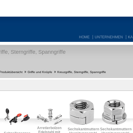
HOME
UNTERNEHMEN
KA
ffe, Sterngriffe, Spanngriffe
Produktübersicht
Griffe und Knöpfe
Kreuzgriffe, Sterngriffe, Spanngriffe
Arretierbolzen
Sechskantmuttern
Sechskantmuttern
Edelstahl mit