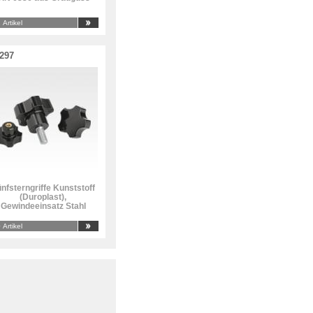
 Artikel
297
nfsterngriffe Kunststoff
(Duroplast),
Gewindeeinsatz Stahl
 Artikel