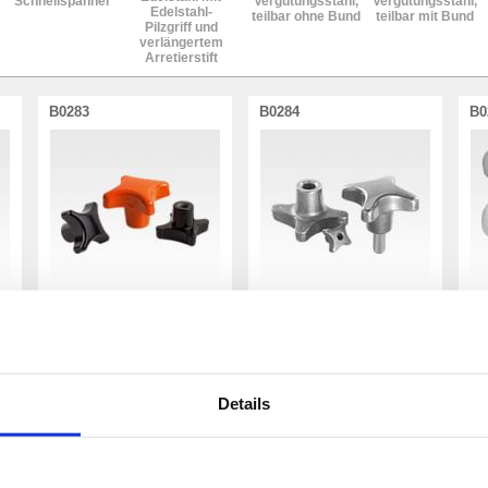
Schnellspanner
Vergütungsstahl,
Vergütungsstahl,
Edelstahl-
teilbar ohne Bund
teilbar mit Bund
Pilzgriff und
verlängertem
Arretierstift
B0283
B0284
B0
Kreuzgriffe aus Grauguss
Kreuzgriffe
kunststoffbeschichtet nach
S
DIN 6335 aus Grauguss
DIN 6335
16 Artikel
50 Artikel
6 
Details
B0287
B0288
B0