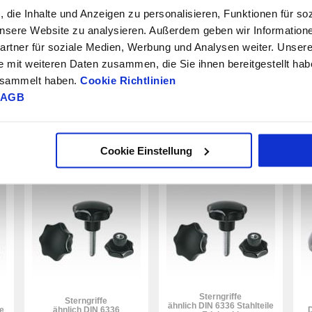
, die Inhalte und Anzeigen zu personalisieren, Funktionen für so
 unsere Website zu analysieren. Außerdem geben wir Information
rtner für soziale Medien, Werbung und Analysen weiter. Unsere
e mit weiteren Daten zusammen, die Sie ihnen bereitgestellt ha
gesammelt haben.
Cookie Richtlinien
AGB
Kreuzgriffe
Sterngriffe
äh
ähnlich DIN 6335 Edelstahl
ähnlich DIN 6336
52 Artikel
501 Artikel
85
Cookie Einstellung
B0291
B0292
B0
Sterngriffe
Sterngriffe
ähnlich DIN 6336 Stahlteile
e
ähnlich DIN 6336