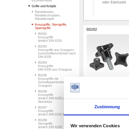
Exzenterhebel
oder Edelstahl
Edelstahl-
Griffe und Knöpfe
Schlüsselring
Rändelmutter,
Rändelschrauben,
Rändelknöpfe
Kreuzgriffe, Sterngriffe,
Spanngriffe
B0282
B0282
Kreuzgriffe
ähnlich DIN 6335
B0283
Kreuzgriffe aus Grauguss
kunststoffbeschichtet nach
DIN 6335
B0284
Kreuzgriffe
DIN 6335 aus Grauguss
B0285
Kreuzgriffe mit
Schnellspannfunktion aus
Grauguss
Kreuzgriffe
ähnlich DIN 6335
B0286
Kreuzgriffe
ähnlich DIN 6335 aus
47 Artikel
Aluminium
Zustimmung
B0287
Kreuzgriffe
B0286
ähnlich DIN 6335 Edelstahl
B0288
Sterngriffe
Wir verwenden Cookies
ähnlich DIN 6336