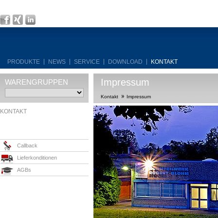
PRODUKTE
NEWS
SERVICE
DOWNLOAD
KONTAKT
Impressum
WARENGRUPPEN
Kontakt
Impressum
KONTAKT
Callback
Lieferkonditionen
AGBs