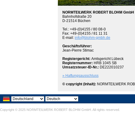
NORMTEILWERK ROBERT BLOHM GmbH
Bahnhofstraße 20
D-21514 Büchen
Tel.: +49-(0)4155 / 80 08-0
Fax: +49-(0)4155 / 81 11 31
E-mail:
info@blohm-gmbh.de
Geschäftsführer:
Jean-Pierre Stimac
Registergericht:
Amtsgericht Lübeck
Registernummer:
HRB 1045 SB
Umsatzsteuer-ID-Nr.:
DE222010237
» Haftungsausschluss
© copyright (Inhalt):
NORMTEILWERK ROB
Copyright © 2025 NORMTEILWERK ROBERT BLOHM GmbH. All rights reserved.