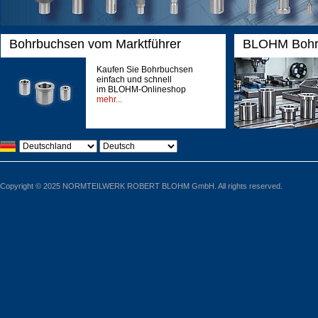
Bohrbuchsen vom Marktführer
BLOHM Bohrb
Kaufen Sie Bohrbuchsen
einfach und schnell
im BLOHM-Onlineshop
mehr...
Copyright © 2025 NORMTEILWERK ROBERT BLOHM GmbH. All rights reserved.