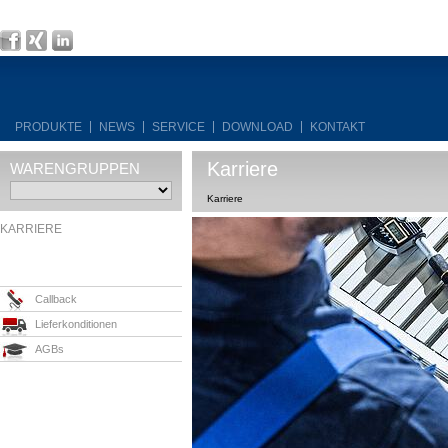
PRODUKTE
NEWS
SERVICE
DOWNLOAD
KONTAKT
Karriere
WARENGRUPPEN
Karriere
KARRIERE
Callback
Lieferkonditionen
AGBs