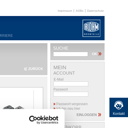
Impressum
AGBs
Datenschutz
RRIERE
SUCHE
MEIN
ZURÜCK
ACCOUNT
E-Mail
Passwort
Passwort vergessen
Ich bin neu hier
Kontakt
Zylinderschrauben
Zylindrische
Bu
WARENKORB
mit
Bohrbuchsen