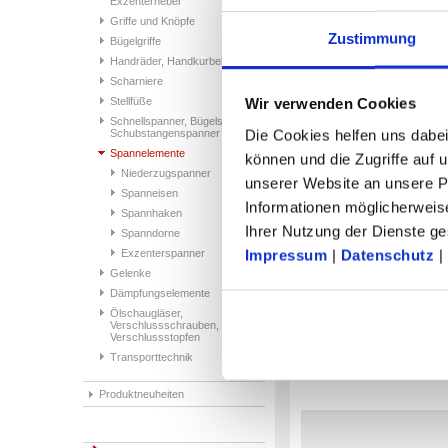
Exzenterhebel
oder Edelstahl
Edelstahl-
Griffe und Knöpfe
Schlüsselring
Zustimmung
Bügelgriffe
Handräder, Handkurbeln
Scharniere
Wir verwenden Cookies
Stellfüße
Schnellspanner, Bügelspanner,
Die Cookies helfen uns dabei
Schubstangenspanner
Spannelemente
können und die Zugriffe auf
Niederzugspanner
unserer Website an unsere Pa
Spanneisen
Informationen möglicherweis
Spannhaken
Ihrer Nutzung der Dienste 
Spanndorne
Impressum
|
Datenschutz
|
Exzenterspanner
Gelenke
Dämpfungselemente
Niederzugspanner
Ölschaugläser,
Verschlussschrauben,
Verschlussstopfen
35 Artikel
Transporttechnik
Produktneuheiten