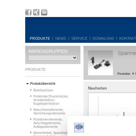
PRODUKTE
NEWS
SERVICE
DOWNLOAD
KONTAKT
WARENGRUPPEN
Spanne
PRODUKTE
Produkte
Produktübersicht
Neuheiten
Bohrbuchsen
Federnde Druckstücke,
Arretierbolzen,
Kugelsperrbolzen
Maschinenelemente,
Vorrichtungselemente
Positionierelemente,
Anschlagelemente,
Auflageelemente
Steckbolzen
Klemmhebel, Spannhebel,
Stellfüße Stahl
Edelstahl mit