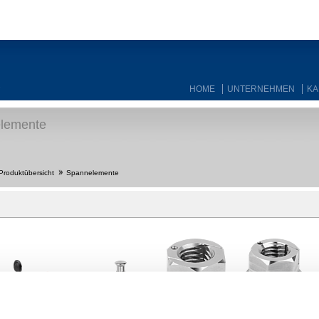
HOME
UNTERNEHMEN
KA
lemente
Produktübersicht
Spannelemente
Arretierbolzen
Sechskantmuttern
Sechskantmuttern
Edelstahl mit