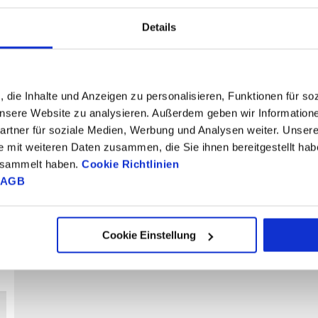
Schnellspanner
Vergütungsstahl,
Vergütungsstahl,
Edelstahl-
teilbar ohne Bund
teilbar mit Bund
Pilzgriff und
Details
verlängertem
Arretierstift
, die Inhalte und Anzeigen zu personalisieren, Funktionen für so
 unsere Website zu analysieren. Außerdem geben wir Information
rtner für soziale Medien, Werbung und Analysen weiter. Unsere
e mit weiteren Daten zusammen, die Sie ihnen bereitgestellt ha
gesammelt haben.
Cookie Richtlinien
AGB
Spanneisen
Spannhaken
Cookie Einstellung
55 Artikel
116 Artikel
29