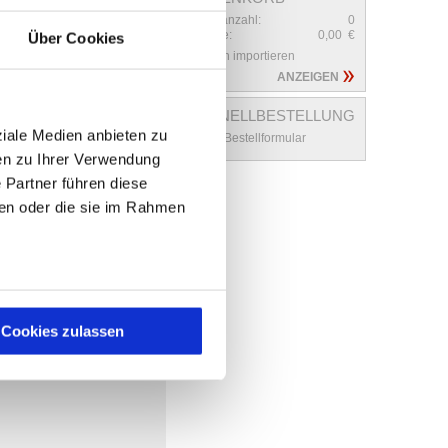
Haltestücke
Arretierbolzen
Ed
Innensechskant,
Edelstahl DIN
Artikelanzahl:
0
DIN EN ISO 4762
179
Summe:
0,00
€
Über Cookies
erweitert, Stahl
oder Edelstahl
Daten importieren
ANZEIGEN
SCHNELLBESTELLUNG
ziale Medien anbieten zu
Zum Bestellformular
en zu Ihrer Verwendung
 Partner führen diese
ben oder die sie im Rahmen
Spanndorne
Cookies zulassen
 Artikel