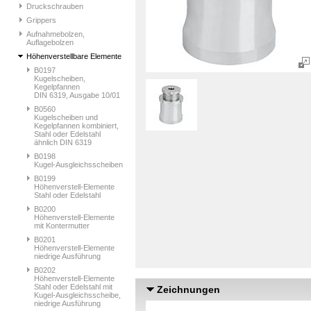
Druckschrauben
Grippers
Aufnahmebolzen,
Auflagebolzen
Höhenverstellbare Elemente
B0197
Kugelscheiben,
Kegelpfannen
DIN 6319, Ausgabe 10/01
B0560
Kugelscheiben und
Kegelpfannen kombiniert,
Stahl oder Edelstahl
ähnlich DIN 6319
B0198
Kugel-Ausgleichsscheiben
B0199
Höhenverstell-Elemente
Stahl oder Edelstahl
B0200
Höhenverstell-Elemente
mit Kontermutter
B0201
Höhenverstell-Elemente
niedrige Ausführung
B0202
Höhenverstell-Elemente
Stahl oder Edelstahl mit
Zeichnungen
Kugel-Ausgleichsscheibe,
niedrige Ausführung