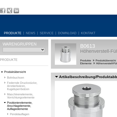
PRODUKTE
NEWS
SERVICE
DOWNLOAD
KONTAKT
WARENGRUPPEN
B0613
Höhenverstell-Fü
PRODUKTE
Produkte
Produktübersicht
Elemente
Höhenverstell-Fü
Produktübersicht
Artikelbeschreibung/Produktab
Bohrbuchsen
Federnde Druckstücke,
Arretierbolzen,
Kugelsperrbolzen
Maschinenelemente,
Vorrichtungselemente
Positionierelemente,
Anschlagelemente,
Auflageelemente
Pendelauflagen