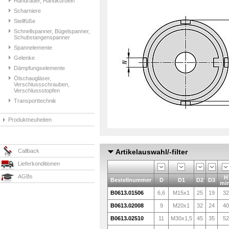
Handräder, Handkurbeln
Scharniere
Stellfüße
Schnellspanner, Bügelspanner,
Schubstangenspanner
Spannelemente
Gelenke
Dämpfungselemente
Ölschaugläser,
Verschlussschrauben,
Verschlussstopfen
Transporttechnik
Produktneuheiten
Callback
Artikelauswahl/-filter
Lieferkonditionen
AGBs
H
Bestellnummer
D
D1
D2
D3
min
B0613.01506
6,6
M15x1
25
19
32
B0613.02008
9
M20x1
32
24
40
B0613.02510
11
M30x1,5
45
35
52