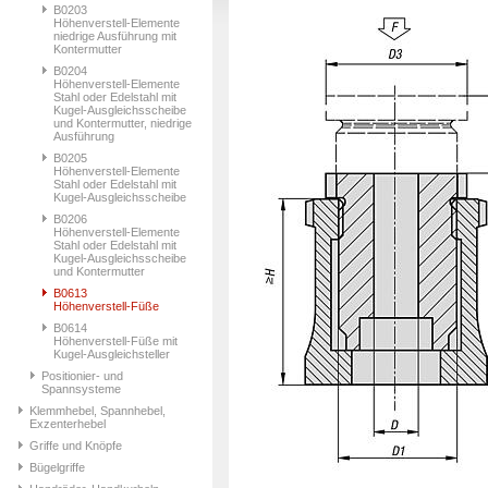
B0203
Höhenverstell-Elemente
niedrige Ausführung mit
Kontermutter
B0204
Höhenverstell-Elemente
Stahl oder Edelstahl mit
Kugel-Ausgleichsscheibe
und Kontermutter, niedrige
Ausführung
B0205
Höhenverstell-Elemente
Stahl oder Edelstahl mit
Kugel-Ausgleichsscheibe
B0206
Höhenverstell-Elemente
Stahl oder Edelstahl mit
Kugel-Ausgleichsscheibe
und Kontermutter
B0613
Höhenverstell-Füße
B0614
Höhenverstell-Füße mit
Kugel-Ausgleichsteller
Positionier- und
Spannsysteme
Klemmhebel, Spannhebel,
Exzenterhebel
Griffe und Knöpfe
Bügelgriffe