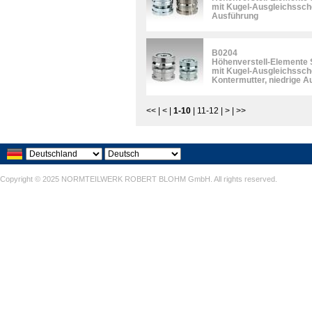
mit Kugel-Ausgleichssche
Ausführung
B0204
Höhenverstell-Elemente S
mit Kugel-Ausgleichssch
Kontermutter, niedrige A
<<
|
<
|
1-10
|
11-12
|
>
|
>>
Copyright © 2025 NORMTEILWERK ROBERT BLOHM GmbH. All rights reserved.