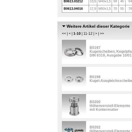
B0613.03212
13,5
M40x1,5
58
45
64
B0613.04016
17,5
M50x1,5
70
55
78
Weitere Artikel dieser Kategorie
<<
|
<
|
1-10
|
11-12
|
>
|
>>
B0197
Kugelscheiben, Kegelpf
DIN 6319, Ausgabe 10/01
B0198
Kugel-Ausgleichsscheib
B0200
Höhenverstell-Elemente
mit Kontermutter
B0202
Höhenverstell-Elemente S