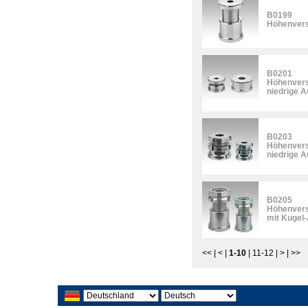
B0199
Höhenverst
B0201
Höhenvers
niedrige 
B0203
Höhenvers
niedrige A
B0205
Höhenverst
mit Kugel
<<
|
<
|
1-10
|
11-12
|
>
|
>>