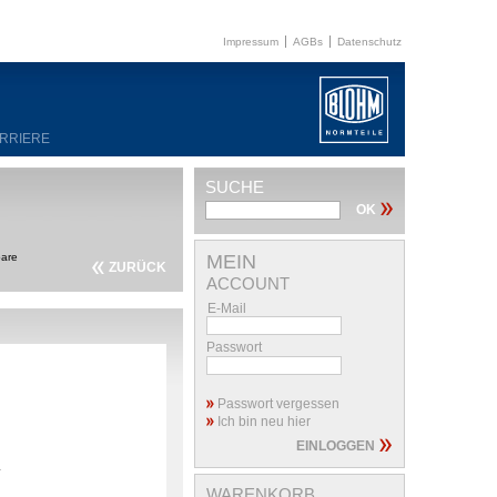
Impressum
AGBs
Datenschutz
RRIERE
SUCHE
bare
MEIN
ZURÜCK
ACCOUNT
E-Mail
Passwort
Passwort vergessen
Ich bin neu hier
.
WARENKORB