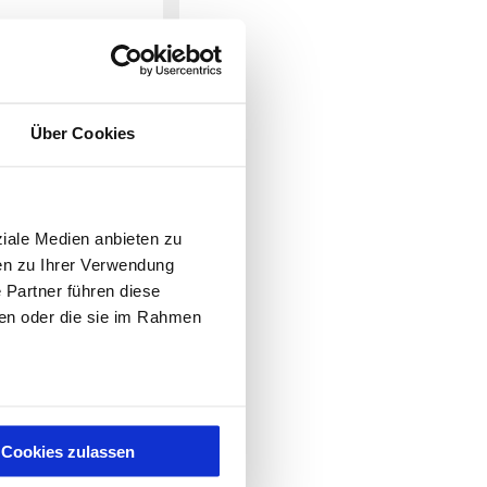
Über Cookies
ziale Medien anbieten zu
en zu Ihrer Verwendung
Reset
 Partner führen diese
.
Preis
Bestellen
ben oder die sie im Rahmen
5,20
€
5,87
€
6,72
€
7,60
€
8,24
€
Cookies zulassen
10,39
€