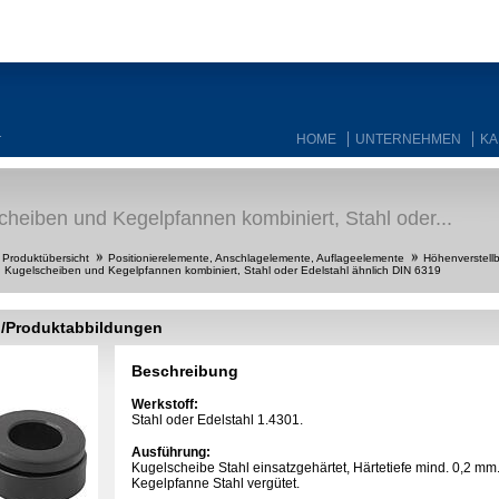
HOME
UNTERNEHMEN
KA
T
cheiben und Kegelpfannen kombiniert, Stahl oder...
Produktübersicht
Positionierelemente, Anschlagelemente, Auflageelemente
Höhenverstell
Kugelscheiben und Kegelpfannen kombiniert, Stahl oder Edelstahl ähnlich DIN 6319
g/Produktabbildungen
Beschreibung
Werkstoff:
Stahl oder Edelstahl 1.4301.
Ausführung:
Kugelscheibe Stahl einsatzgehärtet, Härtetiefe mind. 0,2 mm
Kegelpfanne Stahl vergütet.