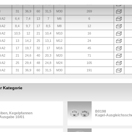
l
25
29,4
48
24,8
M24
168
l
31
36,9
60
31,5
M30
269
l A2
6,4
7,4
13
7
M6
6
l A2
8,4
9,7
17
8,5
M8
12
l A2
10,5
12
21
10,4
M10
16
l A2
13
14,2
25
13,1
M12
24
l A2
17
19,7
32
17
M16
45
l A2
21
24,6
40
20,3
M20
71
l A2
25
29,4
48
24,8
M24
105
l A2
31
36,9
60
31,5
M30
191
er Kategorie
B0198
iben, Kegelpfannen
Kugel-Ausgleichssch
 Ausgabe 10/01