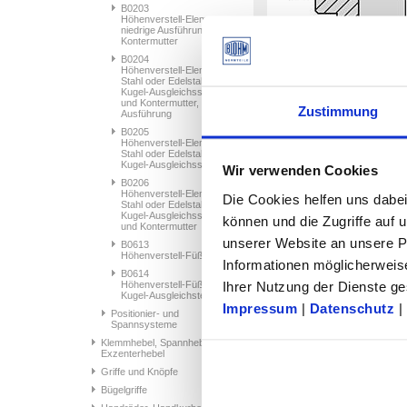
B0203
Höhenverstell-Elemente
niedrige Ausführung mit
Kontermutter
B0204
Höhenverstell-Elemente
Stahl oder Edelstahl mit
Kugel-Ausgleichsscheibe
und Kontermutter, niedrige
Zustimmung
Ausführung
B0205
Höhenverstell-Elemente
Stahl oder Edelstahl mit
Kugel-Ausgleichsscheibe
Wir verwenden Cookies
B0206
Höhenverstell-Elemente
Die Cookies helfen uns dabei
Artikelauswahl/-filte
Stahl oder Edelstahl mit
Kugel-Ausgleichsscheibe
können und die Zugriffe auf
und Kontermutter
unserer Website an unsere Pa
B0613
Materi
Höhenverstell-Füße
Bestellnummer
Grundkö
Informationen möglicherweis
B0614
B0560.061
Stah
Ihrer Nutzung der Dienste 
Höhenverstell-Füße mit
Kugel-Ausgleichsteller
B0560.081
Stah
Impressum
|
Datenschutz
|
Positionier- und
Spannsysteme
B0560.101
Stah
Klemmhebel, Spannhebel,
B0560.121
Stah
Exzenterhebel
Griffe und Knöpfe
B0560.161
Stah
Bügelgriffe
B0560.201
Stah