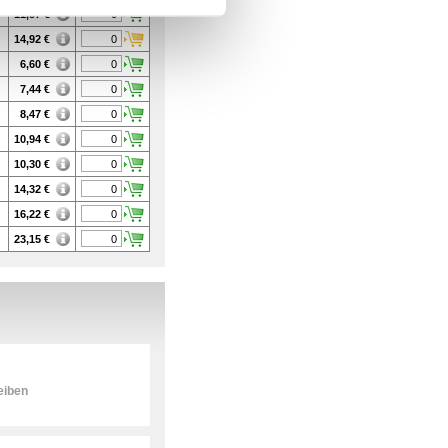
11,57
€
14,92
€
6,60
€
7,44
€
8,47
€
10,94
€
10,30
€
14,32
€
16,22
€
23,15
€
eiben