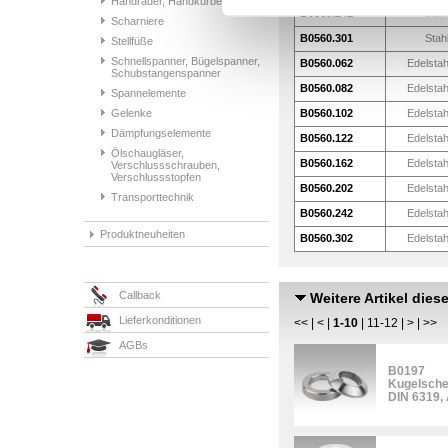
Handräder, Handkurbeln
B0560.241
Stah
Scharniere
B0560.301
Stah
Stellfüße
Schnellspanner, Bügelspanner,
B0560.062
Edelstah
Schubstangenspanner
B0560.082
Edelstah
Spannelemente
Gelenke
B0560.102
Edelstah
Dämpfungselemente
B0560.122
Edelstah
Ölschaugläser,
B0560.162
Edelstah
Verschlussschrauben,
Verschlussstopfen
B0560.202
Edelstah
Transporttechnik
B0560.242
Edelstah
Produktneuheiten
B0560.302
Edelstah
Callback
Weitere Artikel dies
Lieferkonditionen
<<
|
<
|
1-10
|
11-12
|
>
|
>>
AGBs
B0197
Kugelsche
DIN 6319,