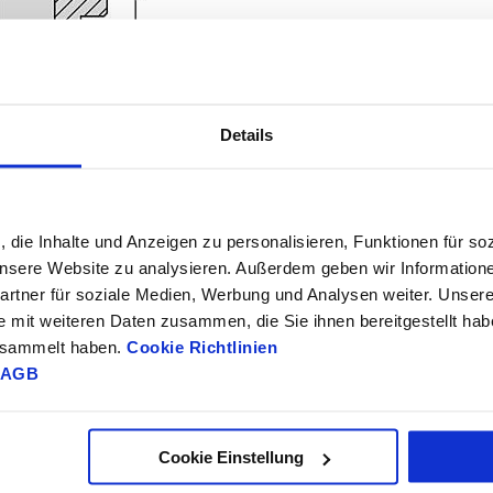
Details
, die Inhalte und Anzeigen zu personalisieren, Funktionen für so
r
 unsere Website zu analysieren. Außerdem geben wir Information
rtner für soziale Medien, Werbung und Analysen weiter. Unsere
Belastbarkeit
al
D1
D2
D3
H
G
max. kN (nur bei
CAD
Zub
rper
e mit weiteren Daten zusammen, die Sie ihnen bereitgestellt ha
statischer Belastung)
l
6,4
7,4
13
7
M6
9
gesammelt haben.
Cookie Richtlinien
l
8,4
9,7
17
8,5
M8
17
AGB
l
10,5
12
21
10,4
M10
26
l
13
14,2
25
13,1
M12
38
l
17
19,7
32
17
M16
73
Cookie Einstellung
l
21
24,6
40
20,3
M20
117