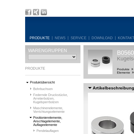
PRODUKTE
NEWS
SERVICE
DOWNLOAD
KONTAK
WARENGRUPPEN
B0560
Kugels
PRODUKTE
Produkte
Elemente
Produktübersicht
Artikelbeschreibun
Bohrbuchsen
Federnde Druckstücke,
Arretierbolzen,
Kugelsperrbolzen
Maschinenelemente,
Vorrichtungselemente
Positionierelemente,
Anschlagelemente,
Auflageelemente
Pendelauflagen