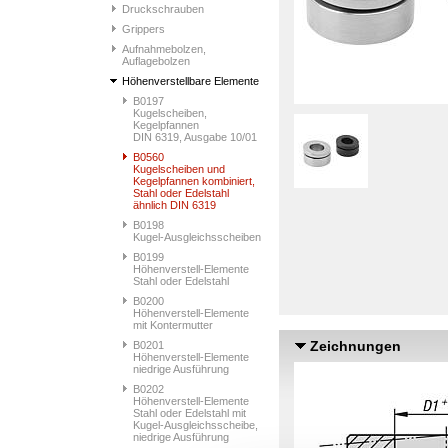
Druckschrauben
Grippers
Aufnahmebolzen,
Auflagebolzen
Höhenverstellbare Elemente
B0197
Kugelscheiben,
Kegelpfannen
DIN 6319, Ausgabe 10/01
B0560
Kugelscheiben und
Kegelpfannen kombiniert,
Stahl oder Edelstahl
ähnlich DIN 6319
B0198
Kugel-Ausgleichsscheiben
B0199
Höhenverstell-Elemente
Stahl oder Edelstahl
B0200
Höhenverstell-Elemente
mit Kontermutter
Zeichnungen
B0201
Höhenverstell-Elemente
niedrige Ausführung
B0202
Höhenverstell-Elemente
Stahl oder Edelstahl mit
Kugel-Ausgleichsscheibe,
niedrige Ausführung