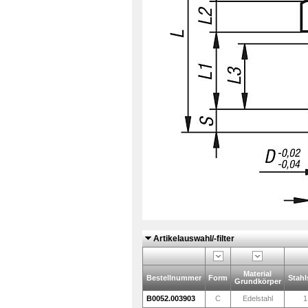
Artikelauswahl/-filter
Material
Bestellnummer
Form
Stahl
Grundkörper
B0052.003903
C
Edelstahl
1