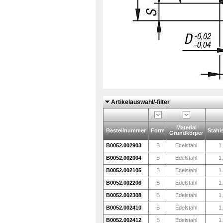
Artikelauswahl/-filter
Material
Bestellnummer
Form
Stahl
Grundkörper
B0052.002903
B
Edelstahl
1
B0052.002004
B
Edelstahl
1
B0052.002105
B
Edelstahl
1
B0052.002206
B
Edelstahl
1
B0052.002308
B
Edelstahl
1
B0052.002410
B
Edelstahl
1
B0052.002412
B
Edelstahl
1