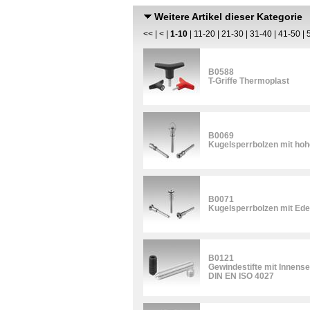
Weitere Artikel dieser Kategorie
<<
|
<
|
1-10
|
11-20
|
21-30
|
31-40
|
41-50
|
B0588
T-Griffe Thermoplast
B0069
Kugelsperrbolzen mit hoh
B0071
Kugelsperrbolzen mit Edel
B0121
Gewindestifte mit Innens
DIN EN ISO 4027