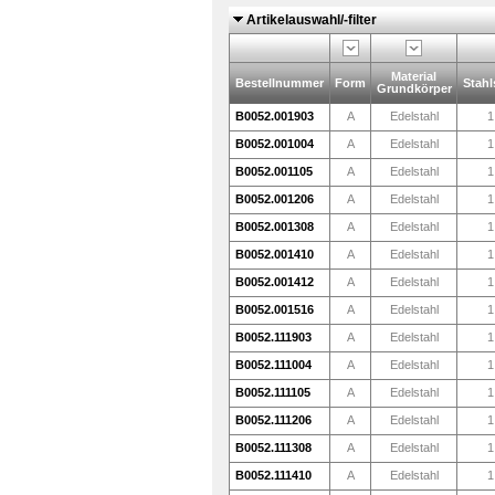
Artikelauswahl/-filter
Material
Bestellnummer
Form
Stahl
Grundkörper
B0052.001903
A
Edelstahl
1
B0052.001004
A
Edelstahl
1
B0052.001105
A
Edelstahl
1
B0052.001206
A
Edelstahl
1
B0052.001308
A
Edelstahl
1
B0052.001410
A
Edelstahl
1
B0052.001412
A
Edelstahl
1
B0052.001516
A
Edelstahl
1
B0052.111903
A
Edelstahl
1
B0052.111004
A
Edelstahl
1
B0052.111105
A
Edelstahl
1
B0052.111206
A
Edelstahl
1
B0052.111308
A
Edelstahl
1
B0052.111410
A
Edelstahl
1