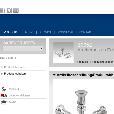
PRODUKTE
NEWS
SERVICE
DOWNLOAD
KONTAKT
WARENGRUPPEN
B0052
Arretierbolzen Ede
PRODUKTE
Produkte
Produktneuheite
Produktübersicht
Produktneuheiten
Artikelbeschreibung/Produktabb
Callback
Lieferkonditionen
AGBs