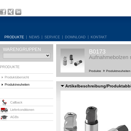
PRODUKTE
NEWS
SERVICE
DOWNLOAD
KONTAKT
WARENGRUPPEN
B0173
Aufnahmebolzen m
PRODUKTE
Produkte
Produktneuheite
Produktübersicht
Produktneuheiten
Artikelbeschreibung/Produktabb
Callback
Lieferkonditionen
AGBs