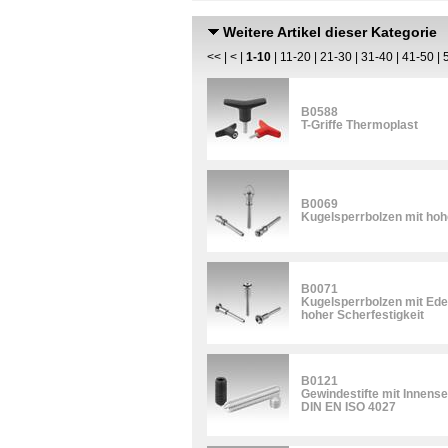
Weitere Artikel dieser Kategorie
<<
|
<
|
1-10
|
11-20
|
21-30
|
31-40
|
41-50
|
B0588
T-Griffe Thermoplast
B0069
Kugelsperrbolzen mit hoh
B0071
Kugelsperrbolzen mit Edel
hoher Scherfestigkeit
B0121
Gewindestifte mit Innens
DIN EN ISO 4027