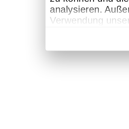
analysieren. Auße
Verwendung unsere
soziale Medien, W
Partner führen di
weiteren Daten zu
haben oder die si
gesammelt haben
Impressum
|
Datenschutz
|
AGB