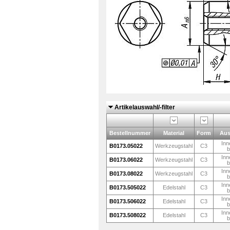
Artikelauswahl/-filter
Bestellnummer
Material
Form
Aus
Inn
B0173.05022
Werkzeugstahl
C3
b
Inn
B0173.06022
Werkzeugstahl
C3
b
Inn
B0173.08022
Werkzeugstahl
C3
b
Inn
B0173.505022
Edelstahl
C3
b
Inn
B0173.506022
Edelstahl
C3
b
Inn
B0173.508022
Edelstahl
C3
b