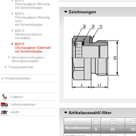
B0572
Ölschaugläser Messing
mit Sicherheitsglas
Zeichnungen
B0573
Ölschaugläser Messing
rund
mit Sicherheitsglas
B0574
Stirnlochschlüssel
verstellbar
B0575
Ölschaugläser Edelstahl
mit Sicherheitsglas
Verschlussschrauben,
Verschlussstopfen
Transporttechnik
Produktneuheiten
Callback
Lieferkonditionen
AGBs
Artikelauswahl/-filter
Bestellnummer
D
D1
D2