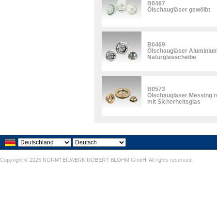
B0467
Ölschaugläser gewölbt
B0469
Ölschaugläser Aluminium
Naturglasscheibe
B0573
Ölschaugläser Messing 
mit Sicherheitsglas
Copyright © 2025 NORMTEILWERK ROBERT BLOHM GmbH. All rights reserved.