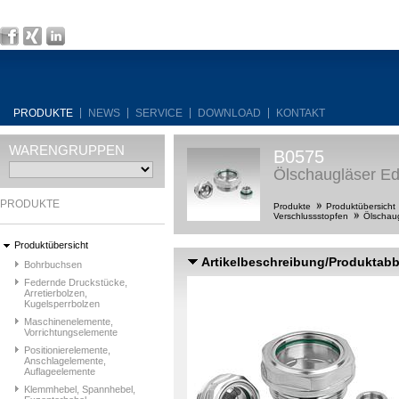
PRODUKTE
NEWS
SERVICE
DOWNLOAD
KONTAKT
WARENGRUPPEN
B0575
Ölschaugläser Ede
PRODUKTE
Produkte
Produktübersicht
Verschlussstopfen
Ölschau
Produktübersicht
Artikelbeschreibung/Produktab
Bohrbuchsen
Federnde Druckstücke,
Arretierbolzen,
Kugelsperrbolzen
Maschinenelemente,
Vorrichtungselemente
Positionierelemente,
Anschlagelemente,
Auflageelemente
Klemmhebel, Spannhebel,