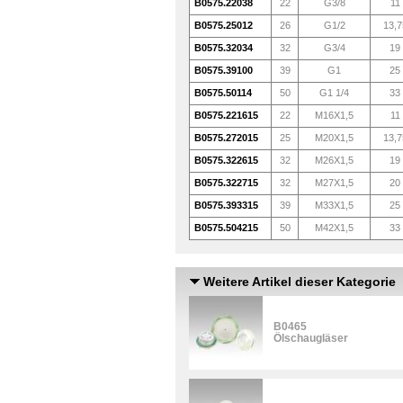
B0575.22038
22
G3/8
11
B0575.25012
26
G1/2
13,7
B0575.32034
32
G3/4
19
B0575.39100
39
G1
25
B0575.50114
50
G1 1/4
33
B0575.221615
22
M16X1,5
11
B0575.272015
25
M20X1,5
13,7
B0575.322615
32
M26X1,5
19
B0575.322715
32
M27X1,5
20
B0575.393315
39
M33X1,5
25
B0575.504215
50
M42X1,5
33
Weitere Artikel dieser Kategorie
B0465
Ölschaugläser