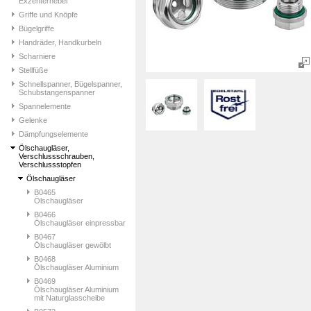
Exzenterhebel
Griffe und Knöpfe
Bügelgriffe
Handräder, Handkurbeln
Scharniere
Stellfüße
Schnellspanner, Bügelspanner,
Schubstangenspanner
Spannelemente
Gelenke
Dämpfungselemente
Ölschaugläser,
Verschlussschrauben,
Verschlussstopfen
Ölschaugläser
B0465
Ölschaugläser
B0466
Ölschaugläser einpressbar
B0467
Ölschaugläser gewölbt
B0468
Ölschaugläser Aluminium
B0469
Ölschaugläser Aluminium
mit Naturglasscheibe