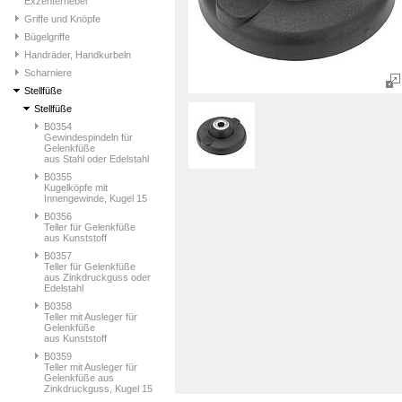
Exzenterhebel
Griffe und Knöpfe
Bügelgriffe
Handräder, Handkurbeln
Scharniere
Stellfüße
Stellfüße
B0354
Gewindespindeln für
Gelenkfüße
aus Stahl oder Edelstahl
B0355
Kugelköpfe mit
Innengewinde, Kugel 15
B0356
Teller für Gelenkfüße
aus Kunststoff
B0357
Teller für Gelenkfüße
aus Zinkdruckguss oder
Edelstahl
B0358
Teller mit Ausleger für
Gelenkfüße
aus Kunststoff
B0359
Teller mit Ausleger für
Gelenkfüße aus
Zinkdruckguss, Kugel 15