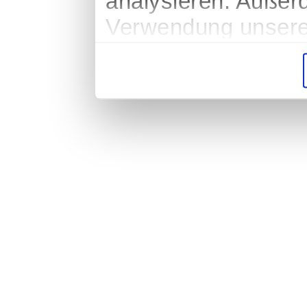
analysieren. Außer
Verwendung unserer
soziale Medien, We
Partner führen dies
weiteren Daten zusa
haben oder die sie
gesammelt haben.
Impressum
|
Datenschutz
|
AGB