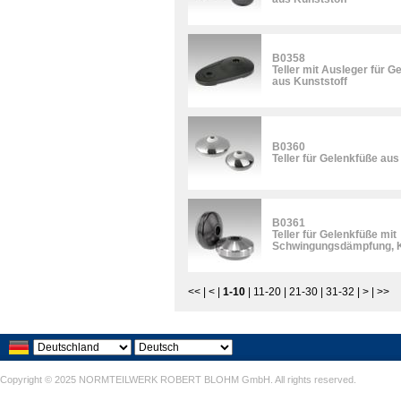
B0358
Teller mit Ausleger für G
aus Kunststoff
B0360
Teller für Gelenkfüße aus
B0361
Teller für Gelenkfüße mit
Schwingungsdämpfung, K
<<
|
<
|
1-10
|
11-20
|
21-30
|
31-32
|
>
|
>>
Copyright © 2025 NORMTEILWERK ROBERT BLOHM GmbH. All rights reserved.