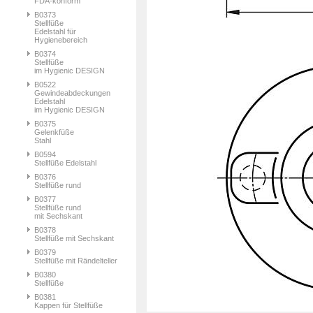
FDA-konform
B0373
Stellfüße
Edelstahl für
Hygienebereich
B0374
Stellfüße
im Hygienic DESIGN
B0522
Gewindeabdeckungen
Edelstahl
im Hygienic DESIGN
B0375
Gelenkfüße
Stahl
B0594
Stellfüße Edelstahl
B0376
Stellfüße rund
B0377
Stellfüße rund
mit Sechskant
B0378
Stellfüße mit Sechskant
B0379
Stellfüße mit Rändelteller
B0380
Stellfüße
B0381
Kappen für Stellfüße