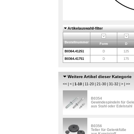
Artikelauswahl/-filter
Bestellnummer
Form
D
B0364.41251
D
125
B0364.41751
D
175
Weitere Artikel dieser Kategorie
<<
|
<
|
1-10
|
11-20
|
21-30
|
31-32
|
>
|
>>
B0354
Gewindespindeln für Gel
aus Stahl oder Edelstahl
B0356
Teller für Gelenkfüße
aus Kunststoff