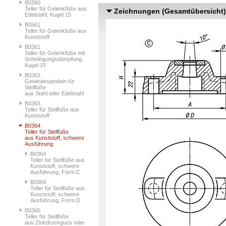
B0360
Teller für Gelenkfüße aus
Zeichnungen (Gesamtübersicht)
Edelstahl, Kugel 15
B0561
Teller für Gelenkfüße aus
Kunststoff
B0361
Teller für Gelenkfüße mit
Schwingungsdämpfung,
Kugel 15
B0362
Gewindespindeln für
Stellfüße
aus Stahl oder Edelstahl
B0363
Teller für Stellfüße aus
Kunststoff
B0364
Teller für Stellfüße
aus Kunststoff, schwere
Ausführung
B0364
Teller für Stellfüße aus
Kunststoff, schwere
Ausführung, Form C
B0364
Teller für Stellfüße aus
Kunststoff, schwere
Ausführung, Form D
B0365
Teller für Stellfüße
aus Zinkdruckguss oder