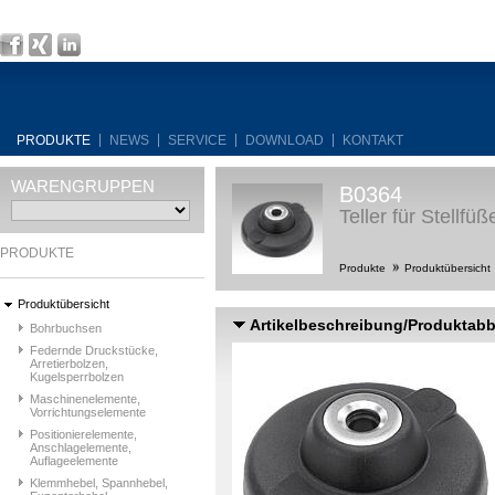
PRODUKTE
NEWS
SERVICE
DOWNLOAD
KONTAKT
WARENGRUPPEN
B0364
Teller für Stellf
PRODUKTE
Produkte
Produktübersicht
Produktübersicht
Artikelbeschreibung/Produktab
Bohrbuchsen
Federnde Druckstücke,
Arretierbolzen,
Kugelsperrbolzen
Maschinenelemente,
Vorrichtungselemente
Positionierelemente,
Anschlagelemente,
Auflageelemente
Klemmhebel, Spannhebel,