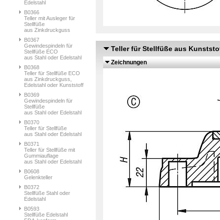
Edelstahl
B0366
Teller mit Ausleger für
Stellfüße
aus Zinkdruckguss
B0367
Gewindespindeln für
Teller für Stellfüße aus Kunsts
Stellfüße ECO
aus Stahl oder Edelstahl
Zeichnungen
B0368
Teller für Stellfüße ECO
aus Zinkdruckguss,
Edelstahl oder Kunststoff
B0369
Gewindespindeln für
Stellfüße
aus Stahl oder Edelstahl
B0370
Teller für Stellfüße
aus Stahl oder Edelstahl
B0371
Teller für Stellfüße mit
Gummiauflage
aus Stahl oder Edelstahl
B0608
Gelenkteller
B0372
Stellfüße Stahl oder
Edelstahl
B0593
Stellfüße Edelstahl