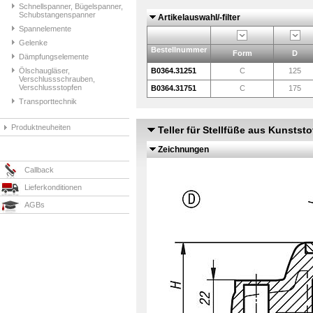
Schnellspanner, Bügelspanner,
Schubstangenspanner
Artikelauswahl/-filter
Spannelemente
Gelenke
Bestellnummer
Form
D
Dämpfungselemente
Ölschaugläser,
B0364.31251
C
125
Verschlussschrauben,
Verschlussstopfen
B0364.31751
C
175
Transporttechnik
Produktneuheiten
Teller für Stellfüße aus Kunsts
Zeichnungen
Callback
Lieferkonditionen
AGBs