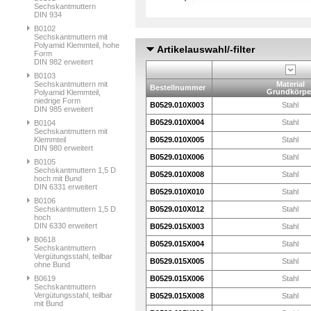
Sechskantmuttern
DIN 934
B0102
Sechskantmuttern mit
Polyamid Klemmteil, hohe
Artikelauswahl/-filter
Form
DIN 982 erweitert
B0103
Sechskantmuttern mit
Material
Bestellnummer
Grundkörpe
Polyamid Klemmteil,
niedrige Form
B0529.010X003
Stahl
DIN 985 erweitert
B0529.010X004
Stahl
B0104
Sechskantmuttern mit
Klemmteil
B0529.010X005
Stahl
DIN 980 erweitert
B0529.010X006
Stahl
B0105
Sechskantmuttern 1,5 D
B0529.010X008
Stahl
hoch mit Bund
DIN 6331 erweitert
B0529.010X010
Stahl
B0106
Sechskantmuttern 1,5 D
B0529.010X012
Stahl
hoch
DIN 6330 erweitert
B0529.015X003
Stahl
B0618
B0529.015X004
Stahl
Sechskantmuttern
Vergütungsstahl, teilbar
B0529.015X005
Stahl
ohne Bund
B0619
B0529.015X006
Stahl
Sechskantmuttern
Vergütungsstahl, teilbar
B0529.015X008
Stahl
mit Bund