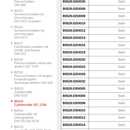
Passscheiben
B0529.020X030
Stahl
DIN 988
B0529.025X006
Stahl
B0115
Vorsteckscheiben für
B0529.025X008
Stahl
Vorrichtungen
DIN 6372 erweitert
B0529.025X010
Stahl
B0116
Schwenkscheiben für
B0529.025X012
Stahl
Vorrichtungen
DIN 6371
B0529.025X014
Stahl
B0117
B0529.025X016
Stahl
Flachkopfschrauben mit
Schlitz und Ansatz
B0529.025X018
Stahl
DIN 923
B0118
B0529.025X020
Stahl
Passschrauben mit Ansatz
ähnlich ISO 7379
B0529.025X024
Stahl
B0119
B0529.025X028
Stahl
Passschrauben mit langem
Gewindezapfen
B0529.025X032
Stahl
Sechskant ähnlich DIN 609
B0523
B0529.030X005
Stahl
Zylinderstifte
DIN 6325
B0529.030X006
Stahl
B0529
B0529.030X008
Stahl
Zylinderstifte ISO 2338
B0529.030X010
Stahl
B0524
Zylinderstifte mit
Innengewinde
B0529.030X012
Stahl
DIN EN ISO 8735
B0529.030X014
Stahl
B0576