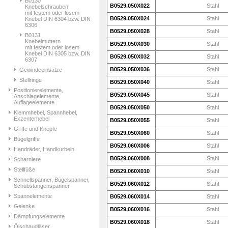
B0130
B0529.050X022
Stahl
Knebelschrauben
mit festem oder losem
B0529.050X024
Stahl
Knebel DIN 6304 bzw. DIN
6306
B0529.050X028
Stahl
B0131
Knebelmuttern
B0529.050X030
Stahl
mit festem oder losem
Knebel DIN 6305 bzw. DIN
B0529.050X032
Stahl
6307
B0529.050X036
Stahl
Gewindeeinsätze
Stellringe
B0529.050X040
Stahl
Positionierelemente,
B0529.050X045
Stahl
Anschlagelemente,
Auflageelemente
B0529.050X050
Stahl
Klemmhebel, Spannhebel,
Exzenterhebel
B0529.050X055
Stahl
Griffe und Knöpfe
B0529.050X060
Stahl
Bügelgriffe
B0529.060X006
Stahl
Handräder, Handkurbeln
B0529.060X008
Stahl
Scharniere
Stellfüße
B0529.060X010
Stahl
Schnellspanner, Bügelspanner,
B0529.060X012
Stahl
Schubstangenspanner
Spannelemente
B0529.060X014
Stahl
Gelenke
B0529.060X016
Stahl
Dämpfungselemente
B0529.060X018
Stahl
Ölschaugläser,