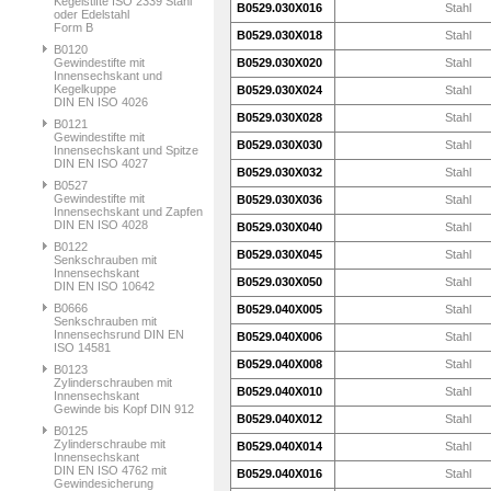
Kegelstifte ISO 2339 Stahl
B0529.030X016
Stahl
oder Edelstahl
Form B
B0529.030X018
Stahl
B0120
Gewindestifte mit
B0529.030X020
Stahl
Innensechskant und
Kegelkuppe
B0529.030X024
Stahl
DIN EN ISO 4026
B0529.030X028
Stahl
B0121
Gewindestifte mit
B0529.030X030
Stahl
Innensechskant und Spitze
DIN EN ISO 4027
B0529.030X032
Stahl
B0527
Gewindestifte mit
B0529.030X036
Stahl
Innensechskant und Zapfen
DIN EN ISO 4028
B0529.030X040
Stahl
B0122
B0529.030X045
Stahl
Senkschrauben mit
Innensechskant
B0529.030X050
Stahl
DIN EN ISO 10642
B0666
B0529.040X005
Stahl
Senkschrauben mit
Innensechsrund DIN EN
B0529.040X006
Stahl
ISO 14581
B0529.040X008
Stahl
B0123
Zylinderschrauben mit
B0529.040X010
Stahl
Innensechskant
Gewinde bis Kopf DIN 912
B0529.040X012
Stahl
B0125
Zylinderschraube mit
B0529.040X014
Stahl
Innensechskant
DIN EN ISO 4762 mit
B0529.040X016
Stahl
Gewindesicherung