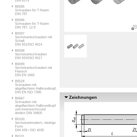
DIN 6379
B0095
Schrauben für T-Nuten
DIN 787
B0096
Schrauben für T-Nuten
DIN 787, 12.9
B0097
Sechskantschrauben mit
Schaft
DIN 931/ISO 4014
B0098
Sechskantschrauben
DIN 933/ISO 4017
B0099
Sechskantschrauben mit
Flansch
DIN EN 1665
B0528
Schrauben mit
abgeflachtem Halbrundkopf,
DIN EN ISO 7380
Zeichnungen
B0667
Schrauben mit
abgeflachtem Halbrundkopf
und Innensechsrund
ähnlich DIN 34805
B0100
Sechskantmuttern, niedrige
Form
DIN 439 / ISO 4035
B0101