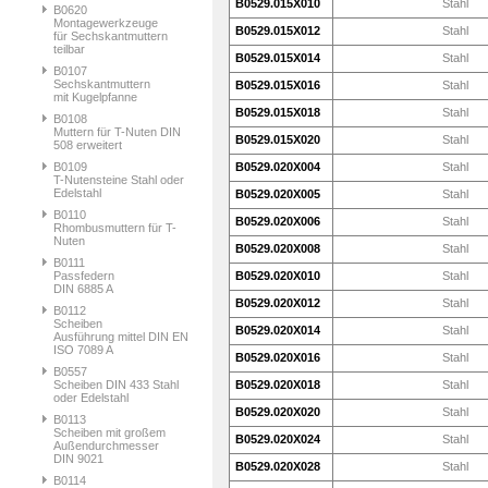
B0529.015X010
Stahl
B0620
Montagewerkzeuge
B0529.015X012
Stahl
für Sechskantmuttern
teilbar
B0529.015X014
Stahl
B0107
Sechskantmuttern
B0529.015X016
Stahl
mit Kugelpfanne
B0529.015X018
Stahl
B0108
Muttern für T-Nuten DIN
B0529.015X020
Stahl
508 erweitert
B0109
B0529.020X004
Stahl
T-Nutensteine Stahl oder
Edelstahl
B0529.020X005
Stahl
B0110
B0529.020X006
Stahl
Rhombusmuttern für T-
Nuten
B0529.020X008
Stahl
B0111
Passfedern
B0529.020X010
Stahl
DIN 6885 A
B0529.020X012
Stahl
B0112
Scheiben
B0529.020X014
Stahl
Ausführung mittel DIN EN
ISO 7089 A
B0529.020X016
Stahl
B0557
Scheiben DIN 433 Stahl
B0529.020X018
Stahl
oder Edelstahl
B0529.020X020
Stahl
B0113
Scheiben mit großem
B0529.020X024
Stahl
Außendurchmesser
DIN 9021
B0529.020X028
Stahl
B0114