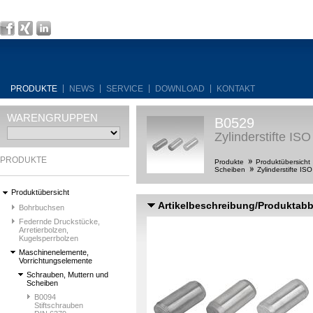
PRODUKTE
NEWS
SERVICE
DOWNLOAD
KONTAKT
WARENGRUPPEN
B0529
Zylinderstifte IS
PRODUKTE
Produkte
Produktübersicht
Scheiben
Zylinderstifte IS
Produktübersicht
Artikelbeschreibung/Produktab
Bohrbuchsen
Federnde Druckstücke,
Arretierbolzen,
Kugelsperrbolzen
Maschinenelemente,
Vorrichtungselemente
Schrauben, Muttern und
Scheiben
B0094
Stiftschrauben