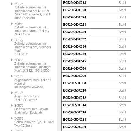
B0529.040X018
Stahl
B0124
Zylinderschrauben mit
B0529.040X020
Stahl
Innensechskant DIN EN
ISO 4762 erweitert, Stahl
B0529.040X024
Stahl
oder Edelstahl
B0664
B0529.040X028
Stahl
Zylinderschrauben mit
Innensechsrund DIN EN
B0529.040X030
Stahl
ISO 14579
B0529.040X032
Stahl
B0127
Zylinderschrauben mit
B0529.040X036
Stahl
Innensechskant, niedriger
Kopf
B0529.040X040
Stahl
DIN 6912
B0665
B0529.040X045
Stahl
Zylinderschrauben mit
Innensechsrund, niedriger
B0529.040X050
Stahl
Kopf, DIN EN ISO 14580
B0529.050X006
Stahl
B0128
Augenschrauben DIN 444
B0529.050X008
Stahl
Form B
mit langem Gewinde
B0529.050X010
Stahl
B0129
Augenschrauben
B0529.050X012
Stahl
DIN 444 Form B
B0529.050X014
Stahl
B0577
Ösenschrauben Typ 48
B0529.050X016
Stahl
Stahl oder Edelstahl
B0578
B0529.050X018
Stahl
Schraubhaken Typ 11E und
Typ 4E Stahl
B0529.050X020
Stahl