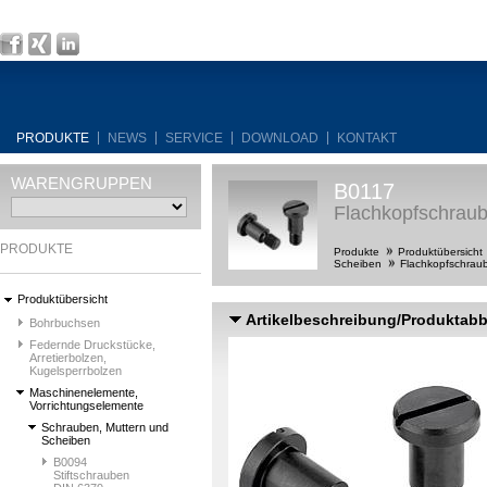
PRODUKTE
NEWS
SERVICE
DOWNLOAD
KONTAKT
WARENGRUPPEN
B0117
Flachkopfschraub
PRODUKTE
Produkte
Produktübersicht
Scheiben
Flachkopfschraub
Produktübersicht
Artikelbeschreibung/Produktab
Bohrbuchsen
Federnde Druckstücke,
Arretierbolzen,
Kugelsperrbolzen
Maschinenelemente,
Vorrichtungselemente
Schrauben, Muttern und
Scheiben
B0094
Stiftschrauben