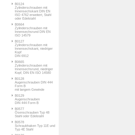
B0124
Zylinderschrauben mit
Innensechskant DIN EN
ISO 4762 erweitert, Stahl
oder Edelstahl
B0664
Zylinderschrauben mit
Innensechsrund DIN EN
ISO 14579
B0127
Zylinderschrauben mit
Innensechskant, niedriger
Kopf
DIN 6912
B0665
Zylinderschrauben mit
Innensechsrund, niedriger
Kopf, DIN EN ISO 14580
B0128
Augenschrauben DIN 444
Form B
mit langem Gewinde
B0129
Augenschrauben
DIN 444 Form B
B0577
Ösenschrauben Typ 48
Stahl oder Edelstahl
B0578
Schraubhaken Typ 11E und
Typ 4E Stahl