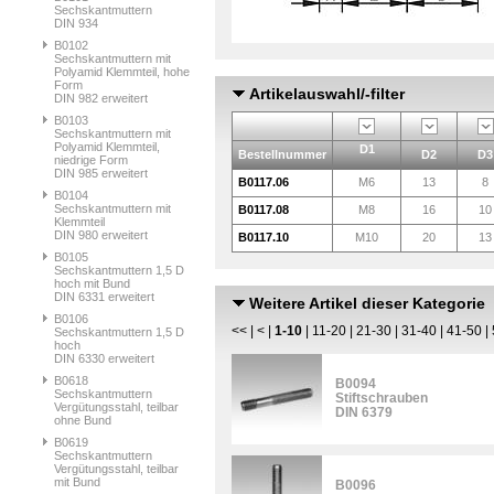
Sechskantmuttern
DIN 934
B0102
Sechskantmuttern mit
Polyamid Klemmteil, hohe
Form
Artikelauswahl/-filter
DIN 982 erweitert
B0103
Sechskantmuttern mit
Polyamid Klemmteil,
D1
Bestellnummer
D2
D3
niedrige Form
DIN 985 erweitert
B0117.06
M6
13
8
B0104
Sechskantmuttern mit
B0117.08
M8
16
10
Klemmteil
DIN 980 erweitert
B0117.10
M10
20
13
B0105
Sechskantmuttern 1,5 D
hoch mit Bund
DIN 6331 erweitert
Weitere Artikel dieser Kategorie
B0106
<<
|
<
|
1-10
|
11-20
|
21-30
|
31-40
|
41-50
|
Sechskantmuttern 1,5 D
hoch
DIN 6330 erweitert
B0618
B0094
Sechskantmuttern
Stiftschrauben
Vergütungsstahl, teilbar
DIN 6379
ohne Bund
B0619
Sechskantmuttern
Vergütungsstahl, teilbar
mit Bund
B0096