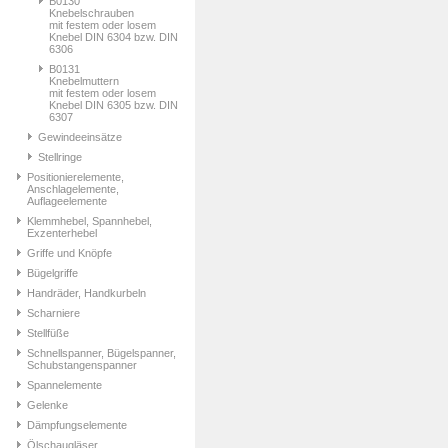
B0130
Knebelschrauben
mit festem oder losem
Knebel DIN 6304 bzw. DIN
6306
B0131
Knebelmuttern
mit festem oder losem
Knebel DIN 6305 bzw. DIN
6307
Gewindeeinsätze
Stellringe
Positionierelemente,
Anschlagelemente,
Auflageelemente
Klemmhebel, Spannhebel,
Exzenterhebel
Griffe und Knöpfe
Bügelgriffe
Handräder, Handkurbeln
Scharniere
Stellfüße
Schnellspanner, Bügelspanner,
Schubstangenspanner
Spannelemente
Gelenke
Dämpfungselemente
Ölschaugläser,