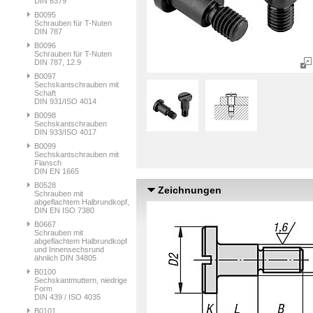
DIN 6379
B0095
Schrauben für T-Nuten
DIN 787
B0096
Schrauben für T-Nuten
DIN 787, 12.9
B0097
Sechskantschrauben mit
Schaft
DIN 931/ISO 4014
B0098
Sechskantschrauben
DIN 933/ISO 4017
B0099
Sechskantschrauben mit
Flansch
DIN EN 1665
B0528
Zeichnungen
Schrauben mit
abgeflachtem Halbrundkopf,
DIN EN ISO 7380
B0667
Schrauben mit
abgeflachtem Halbrundkopf
und Innensechsrund
ähnlich DIN 34805
B0100
Sechskantmuttern, niedrige
Form
DIN 439 / ISO 4035
B0101