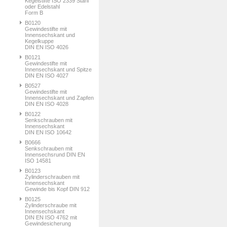
Kegelstifte ISO 2339 Stahl
oder Edelstahl
Form B
B0120
Gewindestifte mit
Innensechskant und
Kegelkuppe
DIN EN ISO 4026
B0121
Gewindestifte mit
Innensechskant und Spitze
DIN EN ISO 4027
B0527
Gewindestifte mit
Innensechskant und Zapfen
DIN EN ISO 4028
B0122
Senkschrauben mit
Innensechskant
DIN EN ISO 10642
B0666
Senkschrauben mit
Innensechsrund DIN EN
ISO 14581
B0123
Zylinderschrauben mit
Innensechskant
Gewinde bis Kopf DIN 912
B0125
Zylinderschraube mit
Innensechskant
DIN EN ISO 4762 mit
Gewindesicherung