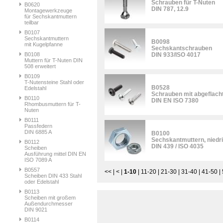
Schrauben für T-Nuten
B0620
DIN 787, 12.9
Montagewerkzeuge
für Sechskantmuttern
teilbar
B0107
Sechskantmuttern
B0098
mit Kugelpfanne
Sechskantschrauben
B0108
DIN 933/ISO 4017
Muttern für T-Nuten DIN
508 erweitert
B0109
T-Nutensteine Stahl oder
B0528
Edelstahl
Schrauben mit abgeflach
B0110
DIN EN ISO 7380
Rhombusmuttern für T-
Nuten
B0111
Passfedern
DIN 6885 A
B0100
Sechskantmuttern, niedr
B0112
DIN 439 / ISO 4035
Scheiben
Ausführung mittel DIN EN
ISO 7089 A
B0557
<<
|
<
|
1-10
|
11-20
|
21-30
|
31-40
|
41-50
|
Scheiben DIN 433 Stahl
oder Edelstahl
B0113
Scheiben mit großem
Außendurchmesser
DIN 9021
B0114