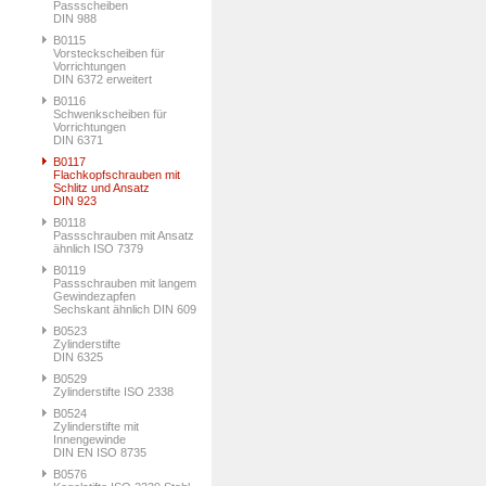
Passscheiben
DIN 988
B0115
Vorsteckscheiben für
Vorrichtungen
DIN 6372 erweitert
B0116
Schwenkscheiben für
Vorrichtungen
DIN 6371
B0117
Flachkopfschrauben mit
Schlitz und Ansatz
DIN 923
B0118
Passschrauben mit Ansatz
ähnlich ISO 7379
B0119
Passschrauben mit langem
Gewindezapfen
Sechskant ähnlich DIN 609
B0523
Zylinderstifte
DIN 6325
B0529
Zylinderstifte ISO 2338
B0524
Zylinderstifte mit
Innengewinde
DIN EN ISO 8735
B0576