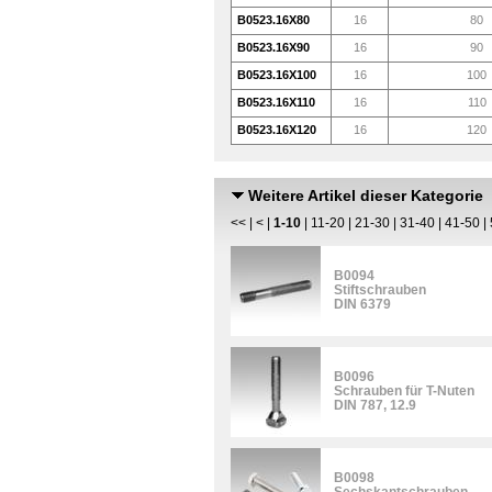
B0523.16X80
16
80
B0523.16X90
16
90
B0523.16X100
16
100
B0523.16X110
16
110
B0523.16X120
16
120
Weitere Artikel dieser Kategorie
<<
|
<
|
1-10
|
11-20
|
21-30
|
31-40
|
41-50
|
B0094
Stiftschrauben
DIN 6379
B0096
Schrauben für T-Nuten
DIN 787, 12.9
B0098