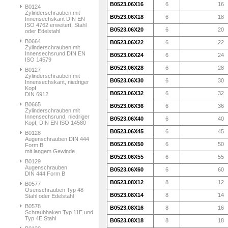
B0523.06X16
6
16
B0124
Zylinderschrauben mit
B0523.06X18
6
18
Innensechskant DIN EN
ISO 4762 erweitert, Stahl
B0523.06X20
6
20
oder Edelstahl
B0664
B0523.06X22
6
22
Zylinderschrauben mit
Innensechsrund DIN EN
B0523.06X24
6
24
ISO 14579
B0523.06X28
6
28
B0127
Zylinderschrauben mit
B0523.06X30
6
30
Innensechskant, niedriger
Kopf
B0523.06X32
6
32
DIN 6912
B0665
B0523.06X36
6
36
Zylinderschrauben mit
Innensechsrund, niedriger
B0523.06X40
6
40
Kopf, DIN EN ISO 14580
B0523.06X45
6
45
B0128
Augenschrauben DIN 444
B0523.06X50
6
50
Form B
mit langem Gewinde
B0523.06X55
6
55
B0129
Augenschrauben
B0523.06X60
6
60
DIN 444 Form B
B0523.08X12
8
12
B0577
Ösenschrauben Typ 48
B0523.08X14
8
14
Stahl oder Edelstahl
B0578
B0523.08X16
8
16
Schraubhaken Typ 11E und
Typ 4E Stahl
B0523.08X18
8
18