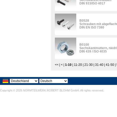
Sechskantschrauben
DIN 933/ISO 4017
B0528
Schrauben mit abgeflach
DIN EN ISO 7380
B0100
Sechskantmuttern, niedr
DIN 439 / ISO 4035
<<
|
<
|
1-10
|
11-20
|
21-30
|
31-40
|
41-50
|
Copyright © 2025 NORMTEILWERK ROBERT BLOHM GmbH. All rights reserved.