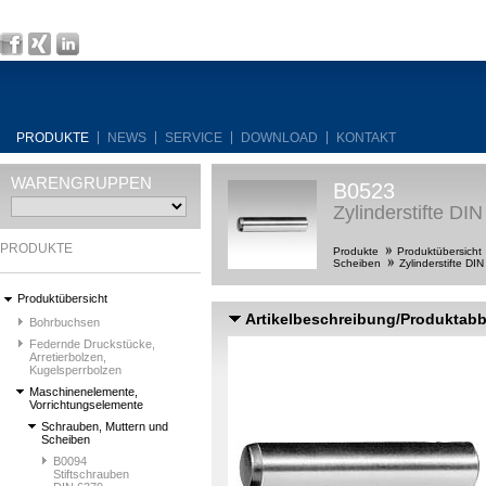
PRODUKTE
NEWS
SERVICE
DOWNLOAD
KONTAKT
WARENGRUPPEN
B0523
Zylinderstifte DI
PRODUKTE
Produkte
Produktübersicht
Scheiben
Zylinderstifte DI
Produktübersicht
Artikelbeschreibung/Produktab
Bohrbuchsen
Federnde Druckstücke,
Arretierbolzen,
Kugelsperrbolzen
Maschinenelemente,
Vorrichtungselemente
Schrauben, Muttern und
Scheiben
B0094
Stiftschrauben