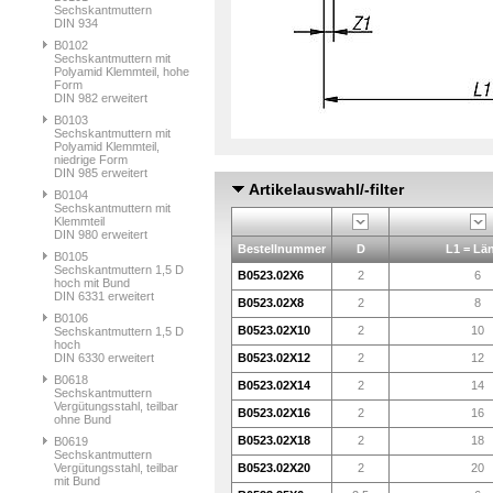
Sechskantmuttern
DIN 934
B0102
Sechskantmuttern mit
Polyamid Klemmteil, hohe
Form
DIN 982 erweitert
B0103
Sechskantmuttern mit
Polyamid Klemmteil,
niedrige Form
DIN 985 erweitert
Artikelauswahl/-filter
B0104
Sechskantmuttern mit
Klemmteil
DIN 980 erweitert
Bestellnummer
D
L1 = Lä
B0105
Sechskantmuttern 1,5 D
B0523.02X6
2
6
hoch mit Bund
DIN 6331 erweitert
B0523.02X8
2
8
B0106
B0523.02X10
2
10
Sechskantmuttern 1,5 D
hoch
DIN 6330 erweitert
B0523.02X12
2
12
B0618
B0523.02X14
2
14
Sechskantmuttern
Vergütungsstahl, teilbar
B0523.02X16
2
16
ohne Bund
B0523.02X18
2
18
B0619
Sechskantmuttern
Vergütungsstahl, teilbar
B0523.02X20
2
20
mit Bund