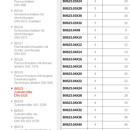
B0523.03X24
3
24
Passscheiben
DIN 988
B0523.03X28
3
28
B0115
Vorsteckscheiben für
B0523.03X30
3
30
Vorrichtungen
DIN 6372 erweitert
B0523.03X32
3
32
B0116
B0523.04X8
4
8
Schwenkscheiben für
Vorrichtungen
DIN 6371
B0523.04X10
4
10
B0117
B0523.04X12
4
12
Flachkopfschrauben mit
Schlitz und Ansatz
B0523.04X14
4
14
DIN 923
B0523.04X16
4
16
B0118
Passschrauben mit Ansatz
ähnlich ISO 7379
B0523.04X18
4
18
B0119
B0523.04X20
4
20
Passschrauben mit langem
Gewindezapfen
B0523.04X22
4
22
Sechskant ähnlich DIN 609
B0523.04X24
4
24
B0523
Zylinderstifte
DIN 6325
B0523.04X28
4
28
B0529
B0523.04X30
4
30
Zylinderstifte ISO 2338
B0523.04X32
4
32
B0524
Zylinderstifte mit
B0523.04X36
4
36
Innengewinde
DIN EN ISO 8735
B0523.04X40
4
40
B0576