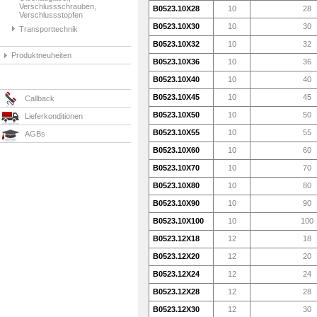
Verschlussschrauben,
B0523.10X28
10
28
Verschlussstopfen
B0523.10X30
10
30
Transporttechnik
B0523.10X32
10
32
Produktneuheiten
B0523.10X36
10
36
B0523.10X40
10
40
B0523.10X45
10
45
Callback
B0523.10X50
10
50
Lieferkonditionen
B0523.10X55
10
55
AGBs
B0523.10X60
10
60
B0523.10X70
10
70
B0523.10X80
10
80
B0523.10X90
10
90
B0523.10X100
10
100
B0523.12X18
12
18
B0523.12X20
12
20
B0523.12X24
12
24
B0523.12X28
12
28
B0523.12X30
12
30