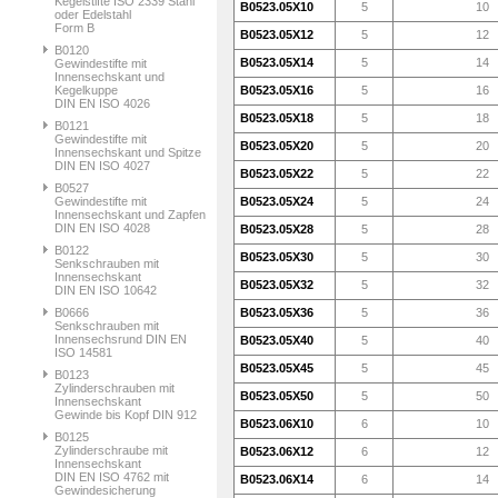
Kegelstifte ISO 2339 Stahl
B0523.05X10
5
10
oder Edelstahl
Form B
B0523.05X12
5
12
B0120
B0523.05X14
5
14
Gewindestifte mit
Innensechskant und
Kegelkuppe
B0523.05X16
5
16
DIN EN ISO 4026
B0523.05X18
5
18
B0121
Gewindestifte mit
B0523.05X20
5
20
Innensechskant und Spitze
DIN EN ISO 4027
B0523.05X22
5
22
B0527
Gewindestifte mit
B0523.05X24
5
24
Innensechskant und Zapfen
DIN EN ISO 4028
B0523.05X28
5
28
B0122
B0523.05X30
5
30
Senkschrauben mit
Innensechskant
B0523.05X32
5
32
DIN EN ISO 10642
B0666
B0523.05X36
5
36
Senkschrauben mit
Innensechsrund DIN EN
B0523.05X40
5
40
ISO 14581
B0523.05X45
5
45
B0123
Zylinderschrauben mit
B0523.05X50
5
50
Innensechskant
Gewinde bis Kopf DIN 912
B0523.06X10
6
10
B0125
Zylinderschraube mit
B0523.06X12
6
12
Innensechskant
DIN EN ISO 4762 mit
B0523.06X14
6
14
Gewindesicherung