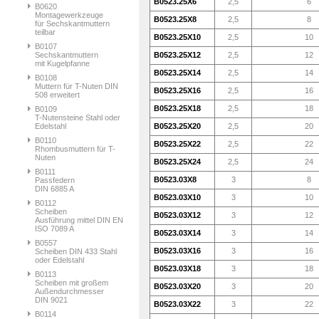
B0523.25X6
2,5
6
B0620
Montagewerkzeuge
B0523.25X8
2,5
8
für Sechskantmuttern
teilbar
B0523.25X10
2,5
10
B0107
Sechskantmuttern
B0523.25X12
2,5
12
mit Kugelpfanne
B0523.25X14
2,5
14
B0108
Muttern für T-Nuten DIN
B0523.25X16
2,5
16
508 erweitert
B0523.25X18
2,5
18
B0109
T-Nutensteine Stahl oder
Edelstahl
B0523.25X20
2,5
20
B0110
B0523.25X22
2,5
22
Rhombusmuttern für T-
Nuten
B0523.25X24
2,5
24
B0111
B0523.03X8
3
8
Passfedern
DIN 6885 A
B0523.03X10
3
10
B0112
Scheiben
B0523.03X12
3
12
Ausführung mittel DIN EN
ISO 7089 A
B0523.03X14
3
14
B0557
B0523.03X16
3
16
Scheiben DIN 433 Stahl
oder Edelstahl
B0523.03X18
3
18
B0113
Scheiben mit großem
B0523.03X20
3
20
Außendurchmesser
DIN 9021
B0523.03X22
3
22
B0114