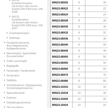
B0130
B0523.08X20
8
20
Knebelschrauben
mit festem oder losem
B0523.08X22
8
22
Knebel DIN 6304 bzw. DIN
6306
B0523.08X24
8
24
B0131
Knebelmuttern
B0523.08X28
8
28
mit festem oder losem
Knebel DIN 6305 bzw. DIN
B0523.08X30
8
30
6307
B0523.08X32
8
32
Gewindeeinsätze
Stellringe
B0523.08X36
8
36
Positionierelemente,
B0523.08X40
8
40
Anschlagelemente,
Auflageelemente
B0523.08X45
8
45
Klemmhebel, Spannhebel,
Exzenterhebel
B0523.08X50
8
50
Griffe und Knöpfe
B0523.08X55
8
55
Bügelgriffe
B0523.08X60
8
60
Handräder, Handkurbeln
B0523.08X70
8
70
Scharniere
Stellfüße
B0523.08X80
8
80
Schnellspanner, Bügelspanner,
B0523.10X16
10
16
Schubstangenspanner
Spannelemente
B0523.10X18
10
18
Gelenke
B0523.10X20
10
20
Dämpfungselemente
B0523.10X24
10
24
Ölschaugläser,