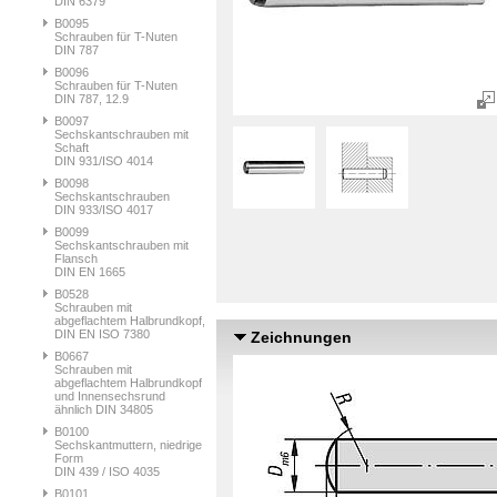
DIN 6379
B0095
Schrauben für T-Nuten
DIN 787
B0096
Schrauben für T-Nuten
DIN 787, 12.9
B0097
Sechskantschrauben mit
Schaft
DIN 931/ISO 4014
B0098
Sechskantschrauben
DIN 933/ISO 4017
B0099
Sechskantschrauben mit
Flansch
DIN EN 1665
B0528
Schrauben mit
abgeflachtem Halbrundkopf,
DIN EN ISO 7380
Zeichnungen
B0667
Schrauben mit
abgeflachtem Halbrundkopf
und Innensechsrund
ähnlich DIN 34805
B0100
Sechskantmuttern, niedrige
Form
DIN 439 / ISO 4035
B0101