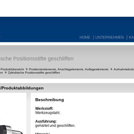
HOME
UNTERNEHMEN
KA
T
ische Positionsstifte geschliffen
Produktübersicht
Positionierelemente, Anschlagelemente, Auflageelemente
Aufnahmebolz
en
Zylindrische Positionsstifte geschliffen
g/Produktabbildungen
Beschreibung
Werkstoff:
Werkzeugstahl.
Ausführung:
gehärtet und geschliffen.