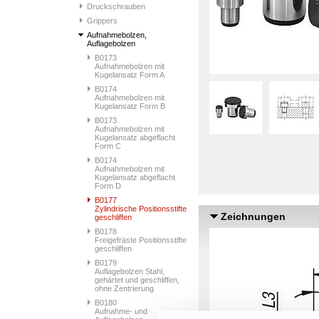
Druckschrauben
Grippers
Aufnahmebolzen,
Auflagebolzen
B0173
Aufnahmebolzen mit
Kugelansatz Form A
B0174
Aufnahmebolzen mit
Kugelansatz Form B
B0173
Aufnahmebolzen mit
Kugelansatz abgeflacht
Form C
B0174
Aufnahmebolzen mit
Kugelansatz abgeflacht
Form D
B0177
Zylindrische Positionsstifte
Zeichnungen
geschliffen
B0178
Freigefräste Positionsstifte
geschliffen
B0179
Auflagebolzen Stahl,
gehärtet und geschliffen,
ohne Zentrierung
B0180
Aufnahme- und