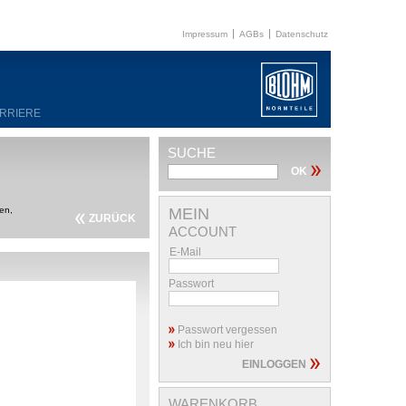
Impressum
AGBs
Datenschutz
RRIERE
SUCHE
en,
MEIN
ZURÜCK
ACCOUNT
E-Mail
Passwort
Passwort vergessen
Ich bin neu hier
WARENKORB