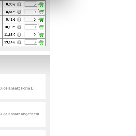
8,38
€
8,84
€
9,42
€
10,19
€
11,65
€
13,14
€
Kugelansatz Form B
ugelansatz abgeflacht