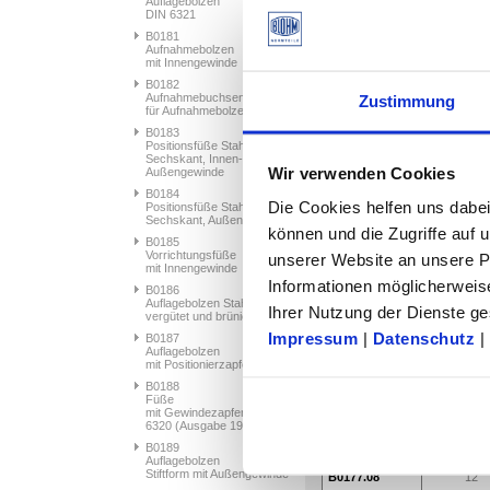
Auflagebolzen
DIN 6321
B0181
Aufnahmebolzen
mit Innengewinde
B0182
Aufnahmebuchsen
Zustimmung
für Aufnahmebolzen
B0183
Positionsfüße Stahl mit
Sechskant, Innen- und
Wir verwenden Cookies
Außengewinde
B0184
Die Cookies helfen uns dabei
Positionsfüße Stahl mit
Sechskant, Außengewinde
können und die Zugriffe auf
B0185
Vorrichtungsfüße
unserer Website an unsere Pa
mit Innengewinde
Informationen möglicherweis
B0186
Auflagebolzen Stahl,
Ihrer Nutzung der Dienste 
vergütet und brüniert
Artikelauswahl/-filte
Impressum
|
Datenschutz
|
B0187
Auflagebolzen
mit Positionierzapfen
B0188
Bestellnummer
D1
Füße
mit Gewindezapfen DIN
B0177.05
8
6320 (Ausgabe 1971)
B0189
B0177.07
10
Auflagebolzen
Stiftform mit Außengewinde
B0177.08
12