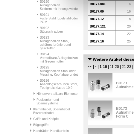
B0190
B0177.081
14
Auflagebolzen
Stiftform mit Innengewinde
B0177.09
16
B0191
Füße Stahl, Edelstahl oder
B0177.12
18
POM
B0177.121
20
B0192
Stützschrauben
B0177.14
22
B0193
Auflagebolzen Stahl,
B0177.16
25
gehärtet, brüniert und
geschliffen
B0194
Verstellbare Auflagebolzen
Weitere Artikel dies
mit Gegenmutter
<<
|
<
|
1-10
|
11-20
|
21-23
|
B0195
Auflagebolzen Stahl oder
Messing, Kopf abgerundet
B0196
B0173
Anschlagschrauben Stahl,
Aufnahmeb
Festigkeitsklasse 10.9.
Höhenverstellbare Elemente
Positionier- und
Spannsysteme
B0173
Klemmhebel, Spannhebel,
Aufnahmeb
Exzenterhebel
Form C
Griffe und Knöpfe
Bügelgriffe
Handräder, Handkurbeln