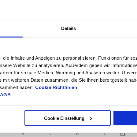
Details
, die Inhalte und Anzeigen zu personalisieren, Funktionen für so
 unsere Website zu analysieren. Außerdem geben wir Information
rtner für soziale Medien, Werbung und Analysen weiter. Unsere
e mit weiteren Daten zusammen, die Sie ihnen bereitgestellt ha
gesammelt haben.
Cookie Richtlinien
r
AGB
D2
L1
L2
L3
CAD
Zub
Cookie Einstellung
5
8
8
2
7
8
8
2
8
8
10
2