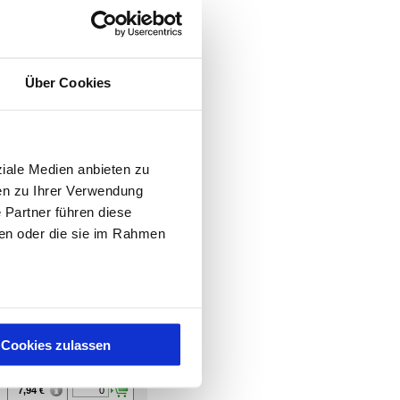
Über Cookies
ziale Medien anbieten zu
en zu Ihrer Verwendung
 Partner führen diese
ben oder die sie im Rahmen
Reset
.
Preis
Bestellen
Cookies zulassen
6,57
€
7,06
€
7,94
€