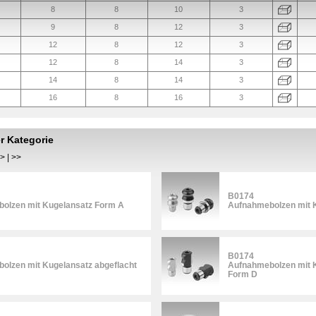
8
8
10
3
9
8
12
3
12
8
12
3
12
8
14
3
14
8
14
3
16
8
16
3
er Kategorie
>
|
>>
B0174
olzen mit Kugelansatz Form A
Aufnahmebolzen mit 
B0174
olzen mit Kugelansatz abgeflacht
Aufnahmebolzen mit K
Form D