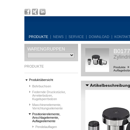
PRODUKTE
NEWS
SERVICE
DOWNLOAD
KONTAK
WARENGRUPPEN
B0177
Zylindr
PRODUKTE
Produkte
Auflagebolz
Produktübersicht
Artikelbeschreibun
Bohrbuchsen
Federnde Druckstücke,
Arretierbolzen,
Kugelsperrbolzen
Maschinenelemente,
Vorrichtungselemente
Positionierelemente,
Anschlagelemente,
Auflageelemente
Pendelauflagen