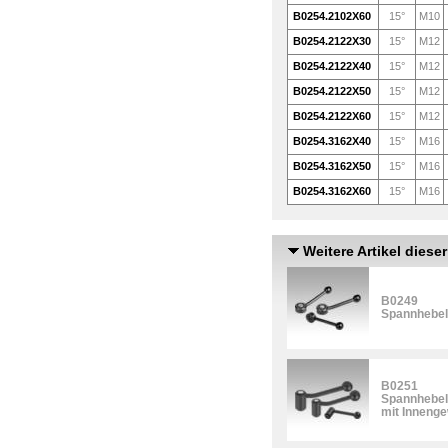
B0254.2102X60
15°
M10
B0254.2122X30
15°
M12
B0254.2122X40
15°
M12
B0254.2122X50
15°
M12
B0254.2122X60
15°
M12
B0254.3162X40
15°
M16
B0254.3162X50
15°
M16
B0254.3162X60
15°
M16
Weitere Artikel diese
B0249
Spannhebel,
B0251
Spannhebel
mit Inneng