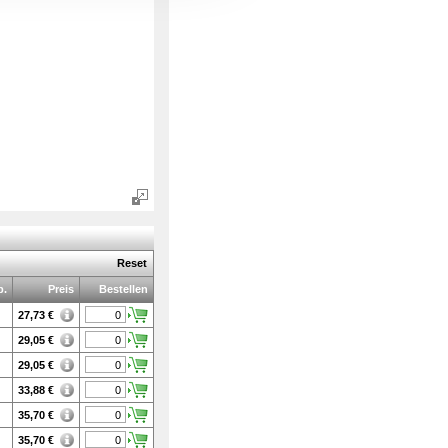
Reset
b.
Preis
Bestellen
27,73
€
29,05
€
29,05
€
33,88
€
35,70
€
35,70
€