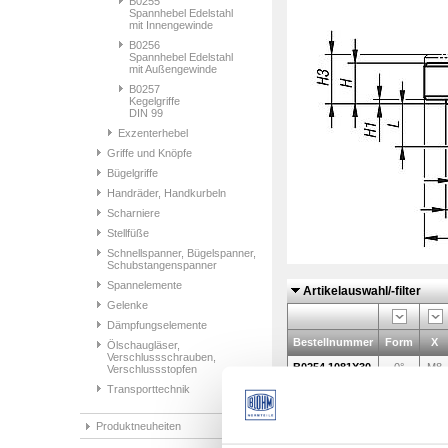
B0255
Spannhebel Edelstahl
mit Innengewinde
B0256
Spannhebel Edelstahl
mit Außengewinde
B0257
Kegelgriffe
DIN 99
Exzenterhebel
Griffe und Knöpfe
Bügelgriffe
Handräder, Handkurbeln
Scharniere
Stellfüße
Schnellspanner, Bügelspanner,
Schubstangenspanner
Spannelemente
Artikelauswahl/-filter
Gelenke
Dämpfungselemente
Bestellnummer
Form
X
Ölschaugläser,
Verschlussschrauben,
B0254.1081X30
0°
M8
Verschlussstopfen
Transporttechnik
B0254.1081X40
0°
M8
B0254.1081X50
0°
M8
Produktneuheiten
B0254.2101X30
0°
M10