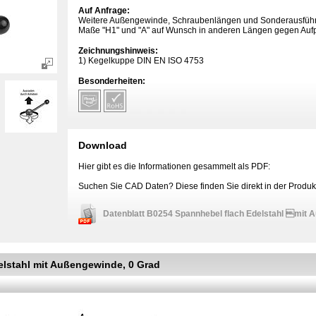
Auf Anfrage:
Weitere Außengewinde, Schraubenlängen und Sonderausfüh
Maße "H1" und "A" auf Wunsch in anderen Längen gegen Aufpre
Zeichnungshinweis:
1) Kegelkuppe DIN EN ISO 4753
Besonderheiten:
Download
Hier gibt es die Informationen gesammelt als PDF:
Suchen Sie CAD Daten? Diese finden Sie direkt in der Produkt
Datenblatt B0254 Spannhebel flach Edelstahl mit 
elstahl mit Außengewinde, 0 Grad