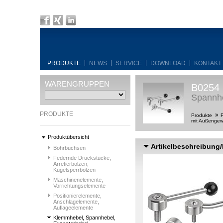
PRODUKTE
NEWS
SERVICE
DOWNLOAD
KONTAKT
WARENGRUPPEN
B0254
Spannhe
PRODUKTE
Produkte
P
mit Außengew
Produktübersicht
Artikelbeschreibung
Bohrbuchsen
Federnde Druckstücke,
Arretierbolzen,
Kugelsperrbolzen
Maschinenelemente,
Vorrichtungselemente
Positionierelemente,
Anschlagelemente,
Auflageelemente
Klemmhebel, Spannhebel,