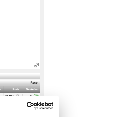
Reset
b.
Preis
Bestellen
26,42
€
27,75
€
27,75
€
32,57
€