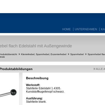
HOME
UNTERNEHMEN
KA
bel flach Edelstahl mit Außengewinde
roduktübersicht
Klemmhebel, Spannhebel, Exzenterhebel
Spannhebel
Spannhebel flac
inde
/Produktabbildungen
ALLE 
Beschreibung
Werkstoff:
Stahlteile Edelstahl 1.4305.
Kunststoffkugelknopf schwarz.
Ausführung:
Stahlteile blank.