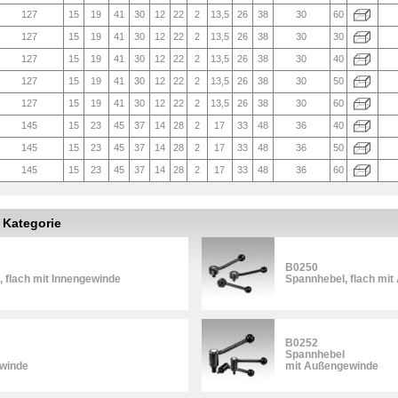
127
15
19
41
30
12
22
2
13,5
26
38
30
60
127
15
19
41
30
12
22
2
13,5
26
38
30
30
127
15
19
41
30
12
22
2
13,5
26
38
30
40
127
15
19
41
30
12
22
2
13,5
26
38
30
50
127
15
19
41
30
12
22
2
13,5
26
38
30
60
145
15
23
45
37
14
28
2
17
33
48
36
40
145
15
23
45
37
14
28
2
17
33
48
36
50
145
15
23
45
37
14
28
2
17
33
48
36
60
r Kategorie
B0250
 flach mit Innengewinde
Spannhebel, flach mi
B0252
Spannhebel
ewinde
mit Außengewinde