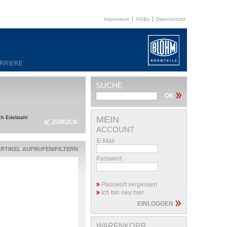
Impressum
AGBs
Datenschutz
RRIERE
SUCHE
h Edelstahl
MEIN
ZURÜCK
ACCOUNT
E-Mail
ARTIKEL AUFRUFEN/FILTERN
Passwort
Passwort vergessen
Ich bin neu hier
WARENKORB