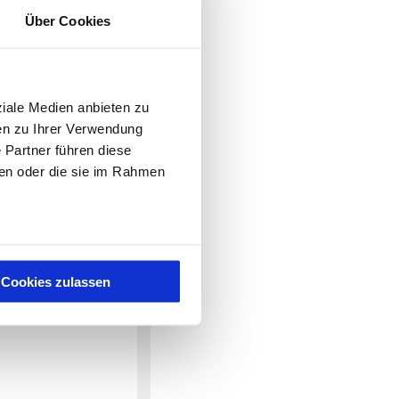
34,39
€
Über Cookies
34,39
€
34,39
€
32,57
€
ziale Medien anbieten zu
34,39
€
en zu Ihrer Verwendung
34,39
€
 Partner führen diese
34,39
€
ben oder die sie im Rahmen
40,89
€
40,89
€
40,89
€
MEHR INFO
Cookies zulassen