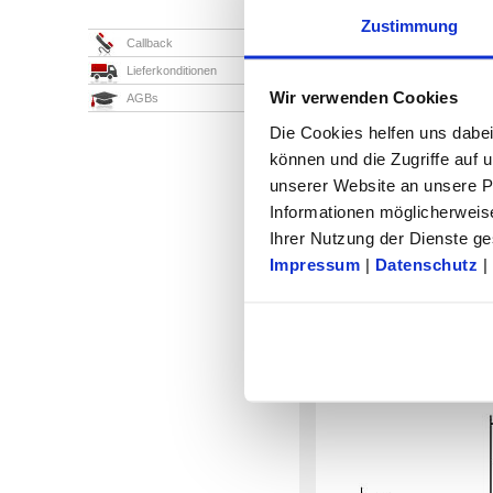
B0254.2101X40
0°
M10
Zustimmung
Callback
B0254.2101X50
0°
M10
Lieferkonditionen
B0254.2101X60
0°
M10
Wir verwenden Cookies
AGBs
B0254.2121X30
0°
M12
Die Cookies helfen uns dabei
B0254.2121X40
0°
M12
können und die Zugriffe auf
B0254.2121X50
0°
M12
unserer Website an unsere Pa
B0254.2121X60
0°
M12
Informationen möglicherweis
B0254.3161X40
0°
M16
Ihrer Nutzung der Dienste 
B0254.3161X50
0°
M16
Impressum
|
Datenschutz
|
B0254.3161X60
0°
M16
Spannhebel flach Ed
Zeichnungen