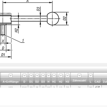
Zähnezahl
A=Grifflänge
D
D1
D2
D3
H
H1
H2
H3
L
CAD
Zu
102
13,5
33
25
10
19
2
12
23
26
30
102
13,5
33
25
10
19
2
12
23
26
40
102
13,5
33
25
10
19
2
12
23
26
50
131
19
41
30
12
22
2
13,5
26
30
30