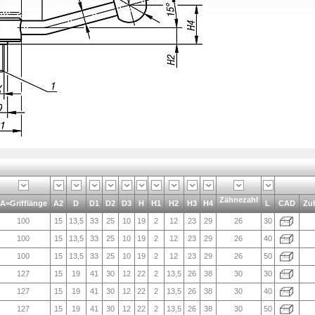
Zähnezahl
A=Grifflänge
A2
D
D1
D2
D3
H
H1
H2
H3
H4
L
CAD
Zu
100
15
13,5
33
25
10
19
2
12
23
29
26
30
100
15
13,5
33
25
10
19
2
12
23
29
26
40
100
15
13,5
33
25
10
19
2
12
23
29
26
50
127
15
19
41
30
12
22
2
13,5
26
38
30
30
127
15
19
41
30
12
22
2
13,5
26
38
30
40
127
15
19
41
30
12
22
2
13,5
26
38
30
50