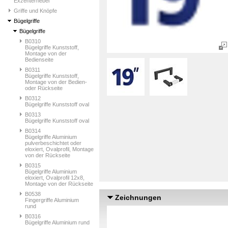
Exzenterhebel
Griffe und Knöpfe
Bügelgriffe
Bügelgriffe
B0310
Bügelgriffe Kunststoff,
Montage von der
Bedienseite
B0311
Bügelgriffe Kunststoff,
Montage von der Bedien-
oder Rückseite
B0312
Bügelgriffe Kunststoff oval
B0313
Bügelgriffe Kunststoff oval
B0314
Bügelgriffe Aluminium
pulverbeschichtet oder
eloxiert, Ovalprofil, Montage
von der Rückseite
B0315
Bügelgriffe Aluminium
eloxiert, Ovalprofil 12x8,
Montage von der Rückseite
B0538
Zeichnungen
Fingergriffe Aluminium
rund
B0316
Bügelgriffe Aluminium rund