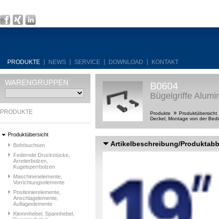
PRODUKTE
NEWS
SERVICE
DOWNLOAD
KONTAKT
WARENGRUPPEN
B0604
Bügelgriffe Alumi
PRODUKTE
Produkte
Produktübersicht
Deckel, Montage von der Bedi
Produktübersicht
Artikelbeschreibung/Produktab
Bohrbuchsen
Federnde Druckstücke,
Arretierbolzen,
Kugelsperrbolzen
Maschinenelemente,
Vorrichtungselemente
Positionierelemente,
Anschlagelemente,
Auflageelemente
Klemmhebel, Spannhebel,