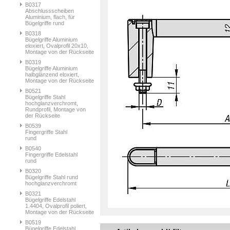
B0317
Abschlussscheiben
Aluminium, flach, für
Bügelgriffe rund
B0318
Bügelgriffe Aluminium
eloxiert, Ovalprofil 20x10,
Montage von der Rückseite
B0319
Bügelgriffe Aluminium
halbglänzend eloxiert,
Montage von der Rückseite
B0521
Bügelgriffe Stahl
hochglanzverchromt,
Rundprofil, Montage von
der Rückseite
B0539
Fingergriffe Stahl
rund
B0540
Fingergriffe Edelstahl
rund
B0320
Bügelgriffe Stahl rund
hochglanzverchromt
B0321
Bügelgriffe Edelstahl
1.4404, Ovalprofil poliert,
Montage von der Rückseite
B0519
Bügelgriffe Edelstahl