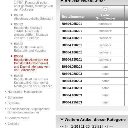
Artikelauswahl/-filter
1.4404, Rundprofil poliert
oder gestrahlt, Montage von
der Rückseite
B0520
Farbe
Bestellnummer
Grundkörper
Abschlussscheibe Edelstahl
B0604.055201
schwarz
B0322
Bügelgriffe Edelstahl
B0604.088201
schwarz
1.4404, Rundprofil
gleitgeschliffen, Montage
von der Rückseite
B0604.100201
schwarz
B0323
B0604.120201
schwarz
Bügelgriffe Stahl oder
Edelstahl rund klappbar
B0604.180201
schwarz
B0604
B0604.235201
schwarz
Bügelgriffe Aluminium mit
Kunststoff-Griffschenkel
und Deckel, Montage von
B0604.055203
natur
der Bedienseite
B0604.088203
natur
B0605
Bügelgriffe Aluminium mit
B0604.100203
natur
Kunststoff-Griffschenkel,
Montage von der Rückseite
B0604.120203
natur
Handräder, Handkurbeln
B0604.180203
natur
Scharniere
B0604.235203
natur
Stellfüße
Schnellspanner, Bügelspanner,
Schubstangenspanner
Spannelemente
Weitere Artikel dieser Kategorie
Gelenke
<<
|
<
|
1-10
|
11-20
|
21-21
|
>
|
>>