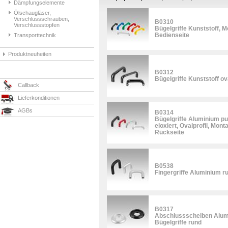
Dämpfungselemente
Ölschaugläser,
Verschlussschrauben,
B0310
Verschlussstopfen
Bügelgriffe Kunststoff, 
Bedienseite
Transporttechnik
Produktneuheiten
B0312
Bügelgriffe Kunststoff ov
Callback
Lieferkonditionen
AGBs
B0314
Bügelgriffe Aluminium pu
eloxiert, Ovalprofil, Mon
Rückseite
B0538
Fingergriffe Aluminium r
B0317
Abschlussscheiben Alumin
Bügelgriffe rund