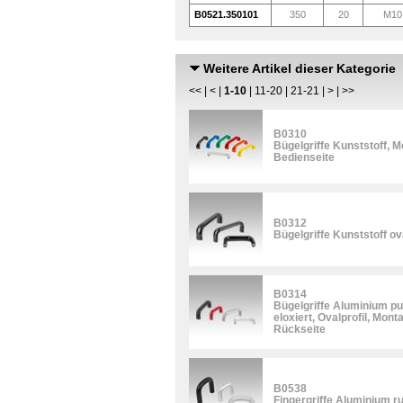
B0521.350101
350
20
M10
Weitere Artikel dieser Kategorie
<<
|
<
|
1-10
|
11-20
|
21-21
|
>
|
>>
B0310
Bügelgriffe Kunststoff, 
Bedienseite
B0312
Bügelgriffe Kunststoff ov
B0314
Bügelgriffe Aluminium pu
eloxiert, Ovalprofil, Mon
Rückseite
B0538
Fingergriffe Aluminium r