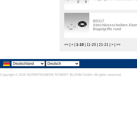
B0317
Abschlussscheiben Alumin
Bügelgriffe rund
<<
|
<
|
1-10
|
11-20
|
21-21
|
>
|
>>
Copyright © 2025 NORMTEILWERK ROBERT BLOHM GmbH. All rights reserved.