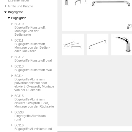
Exzenterhebel
Griffe und Knöpfe
Bügelgriffe
Bügelgriffe
B0310
Bügelgriffe Kunststoff,
Montage von der
Bedienseite
B0311
Bügelgriffe Kunststoff,
Montage von der Bedien-
oder Rückseite
B0312
Bügelgriffe Kunststoff oval
B0313
Bügelgriffe Kunststoff oval
B0314
Bügelgriffe Aluminium
pulverbeschichtet oder
eloxiert, Ovalprofil, Montage
von der Rückseite
B0315
Bügelgriffe Aluminium
eloxiert, Ovalprofil 12x8,
Montage von der Rückseite
B0538
Fingergriffe Aluminium
rund
B0316
Bügelgriffe Aluminium rund