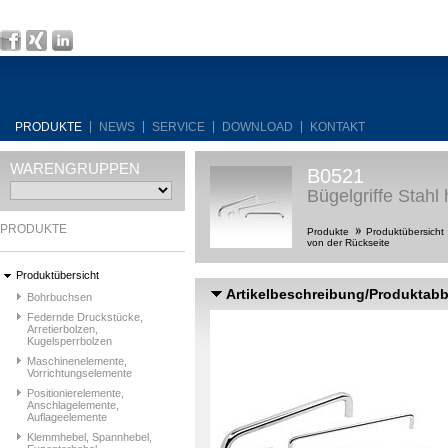
PRODUKTE
NEWS
SERVICE
DOWNLOAD
KONTAKT
WARENGRUPPEN
B0521
Bügelgriffe Stahl
PRODUKTE
Produkte
Produktübersicht
von der Rückseite
Produktübersicht
Artikelbeschreibung/Produktab
Bohrbuchsen
Federnde Druckstücke,
Arretierbolzen,
Kugelsperrbolzen
Maschinenelemente,
Vorrichtungselemente
Positionierelemente,
Anschlagelemente,
Auflageelemente
Klemmhebel, Spannhebel,