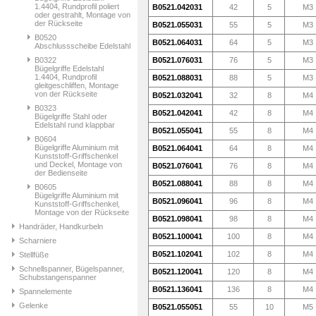
1.4404, Rundprofil poliert
B0521.042031
42
5
M3
oder gestrahlt, Montage von
der Rückseite
B0521.055031
55
5
M3
B0520
B0521.064031
64
5
M3
Abschlussscheibe Edelstahl
B0322
B0521.076031
76
5
M3
Bügelgriffe Edelstahl
1.4404, Rundprofil
B0521.088031
88
5
M3
gleitgeschliffen, Montage
von der Rückseite
B0521.032041
32
8
M4
B0323
B0521.042041
42
8
M4
Bügelgriffe Stahl oder
Edelstahl rund klappbar
B0521.055041
55
8
M4
B0604
Bügelgriffe Aluminium mit
B0521.064041
64
8
M4
Kunststoff-Griffschenkel
und Deckel, Montage von
B0521.076041
76
8
M4
der Bedienseite
B0521.088041
88
8
M4
B0605
Bügelgriffe Aluminium mit
B0521.096041
96
8
M4
Kunststoff-Griffschenkel,
Montage von der Rückseite
B0521.098041
98
8
M4
Handräder, Handkurbeln
B0521.100041
100
8
M4
Scharniere
B0521.102041
102
8
M4
Stellfüße
Schnellspanner, Bügelspanner,
B0521.120041
120
8
M4
Schubstangenspanner
B0521.136041
136
8
M4
Spannelemente
Gelenke
B0521.055051
55
10
M5