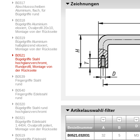
B0317
Zeichnungen
Abschlussscheiben
Aluminium, flach, für
Bügelgriffe rund
B0318
Bügelgriffe Aluminium
eloxiert, Ovalprofil 20x10,
Montage von der Rückseite
B0319
Bügelgriffe Aluminium
halbglänzend eloxiert,
Montage von der Rückseite
B0521
Bügelgriffe Stahl
hochglanzverchromt,
Rundprofil, Montage von
der Rückseite
B0539
Fingergriffe Stahl
rund
B0540
Fingergriffe Edelstahl
rund
B0320
Bügelgriffe Stahl rund
Artikelauswahl/-filter
hochglanzverchromt
B0321
Bügelgriffe Edelstahl
1.4404, Ovalprofil poliert,
D
Bestellnummer
A
B
Montage von der Rückseite
B0519
B0521.032031
32
5
M3
Bügelgriffe Edelstahl