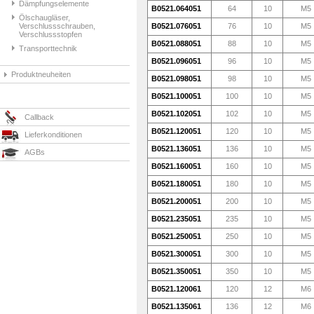
Dämpfungselemente
B0521.064051
64
10
M5
Ölschaugläser,
Verschlussschrauben,
B0521.076051
76
10
M5
Verschlussstopfen
B0521.088051
88
10
M5
Transporttechnik
B0521.096051
96
10
M5
Produktneuheiten
B0521.098051
98
10
M5
B0521.100051
100
10
M5
B0521.102051
102
10
M5
Callback
B0521.120051
120
10
M5
Lieferkonditionen
B0521.136051
136
10
M5
AGBs
B0521.160051
160
10
M5
B0521.180051
180
10
M5
B0521.200051
200
10
M5
B0521.235051
235
10
M5
B0521.250051
250
10
M5
B0521.300051
300
10
M5
B0521.350051
350
10
M5
B0521.120061
120
12
M6
B0521.135061
136
12
M6