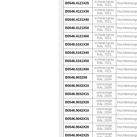
schwarzgrau
B0546.4121X25
Hochleistung
RAL 7021
schwarzgrau
B0546.4121X30
Hochleistung
RAL 7021
schwarzgrau
B0546.4121X40
Hochleistung
RAL 7021
schwarzgrau
B0546.4121X50
Hochleistung
RAL 7021
schwarzgrau
B0546.4121X60
Hochleistung
RAL 7021
schwarzgrau
B0546.5161X30
Hochleistung
RAL 7021
schwarzgrau
B0546.5161X40
Hochleistung
RAL 7021
schwarzgrau
B0546.5161X50
Hochleistung
RAL 7021
schwarzgrau
B0546.5161X60
Hochleistung
RAL 7021
reinorange
B0546.9032X6
Hochleistung
RAL 2004
reinorange
B0546.9032X10
Hochleistung
RAL 2004
reinorange
B0546.9032X15
Hochleistung
RAL 2004
reinorange
B0546.9032X20
Hochleistung
RAL 2004
reinorange
B0546.9042X10
Hochleistung
RAL 2004
reinorange
B0546.9042X15
Hochleistung
RAL 2004
reinorange
B0546.9042X20
Hochleistung
RAL 2004
reinorange
B0546.9042X25
Hochleistung