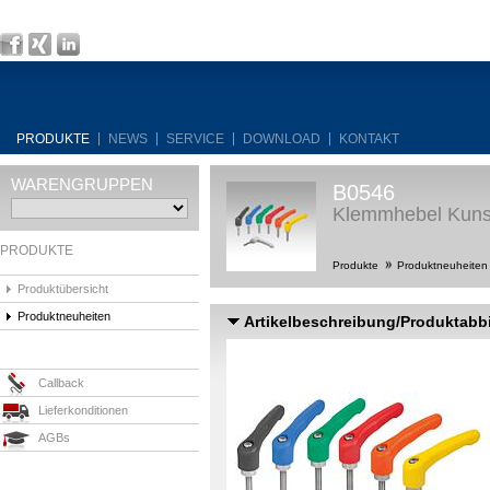
PRODUKTE
NEWS
SERVICE
DOWNLOAD
KONTAKT
WARENGRUPPEN
B0546
Klemmhebel Kunst
PRODUKTE
Produkte
Produktneuheite
Produktübersicht
Produktneuheiten
Artikelbeschreibung/Produktabb
Callback
Lieferkonditionen
AGBs