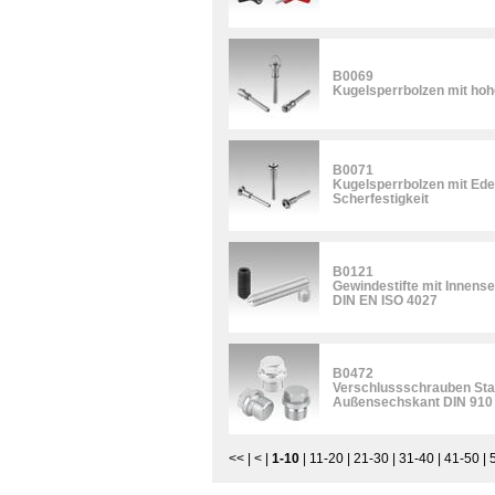
B0069
Kugelsperrbolzen mit hoh
B0071
Kugelsperrbolzen mit Edel
Scherfestigkeit
B0121
Gewindestifte mit Innens
DIN EN ISO 4027
B0472
Verschlussschrauben Stah
Außensechskant DIN 910
<<
|
<
|
1-10
|
11-20
|
21-30
|
31-40
|
41-50
|