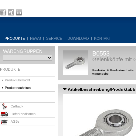
PRODUKTE
NEWS
SERVICE
DOWNLOAD
KONTAKT
WARENGRUPPEN
B0553
Gelenkköpfe mit G
PRODUKTE
Produkte
Produktneuheite
wartungsfrei
Produktübersicht
Produktneuheiten
Artikelbeschreibung/Produktabb
Callback
Lieferkonditionen
AGBs