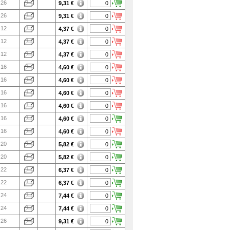
26
9,31
€
26
9,31
€
12
4,37
€
12
4,37
€
12
4,37
€
16
4,60
€
16
4,60
€
16
4,60
€
16
4,60
€
16
4,60
€
16
4,60
€
20
5,82
€
20
5,82
€
22
6,37
€
22
6,37
€
24
7,44
€
24
7,44
€
26
9,31
€