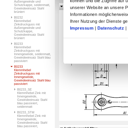
können und die Zugriffe auf
Außengewinde und
Schutzkappe, seidenmatt,
Zeichnungen
unserer Website an unsere Pa
Gewindeeinsatz Stahl
brüniert
Informationen möglicherweis
B0232
Ihrer Nutzung der Dienste 
Klemmhebel
Zinkdruckguss mit
Impressum
|
Datenschutz
|
Außengewinde und
Schutzkappe,
Gewindeeinsatz Stahl
brüniert
B0233
Klemmhebel
Zinkdruckguss mit
Innengewinde, seidenmatt,
Gewindeeinsatz Stahl blau
passiviert
B0233
Klemmhebel
Zinkdruckguss mit
Innengewinde,
Gewindeeinsatz Stahl blau
passiviert
B0233_SE
Klemmhebel Zink mit
Innengewinde,
Gewindeeinsatz Stahl
blau passiviert,
seidenmatt
B0233_STM
Klemmhebel Zink mit
Innengewinde,
Gewindeeinsatz Stahl
blau passiviert,