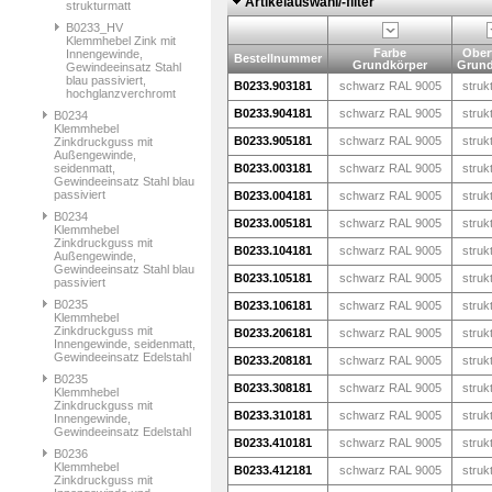
Artikelauswahl/-filter
strukturmatt
B0233_HV
Klemmhebel Zink mit
Farbe
Ober
Innengewinde,
Bestellnummer
Grundkörper
Grund
Gewindeeinsatz Stahl
blau passiviert,
B0233.903181
schwarz RAL 9005
struk
hochglanzverchromt
B0233.904181
schwarz RAL 9005
struk
B0234
Klemmhebel
B0233.905181
schwarz RAL 9005
struk
Zinkdruckguss mit
Außengewinde,
seidenmatt,
B0233.003181
schwarz RAL 9005
struk
Gewindeeinsatz Stahl blau
passiviert
B0233.004181
schwarz RAL 9005
struk
B0234
B0233.005181
schwarz RAL 9005
struk
Klemmhebel
Zinkdruckguss mit
B0233.104181
schwarz RAL 9005
struk
Außengewinde,
Gewindeeinsatz Stahl blau
B0233.105181
schwarz RAL 9005
struk
passiviert
B0235
B0233.106181
schwarz RAL 9005
struk
Klemmhebel
Zinkdruckguss mit
B0233.206181
schwarz RAL 9005
struk
Innengewinde, seidenmatt,
Gewindeeinsatz Edelstahl
B0233.208181
schwarz RAL 9005
struk
B0235
B0233.308181
schwarz RAL 9005
struk
Klemmhebel
Zinkdruckguss mit
B0233.310181
schwarz RAL 9005
struk
Innengewinde,
Gewindeeinsatz Edelstahl
B0233.410181
schwarz RAL 9005
struk
B0236
Klemmhebel
B0233.412181
schwarz RAL 9005
struk
Zinkdruckguss mit