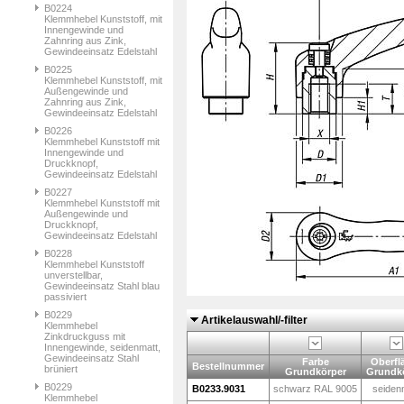
B0224
Klemmhebel Kunststoff, mit
Innengewinde und
Zahnring aus Zink,
Gewindeeinsatz Edelstahl
B0225
Klemmhebel Kunststoff, mit
Außengewinde und
Zahnring aus Zink,
Gewindeeinsatz Edelstahl
B0226
Klemmhebel Kunststoff mit
Innengewinde und
Druckknopf,
Gewindeeinsatz Edelstahl
B0227
Klemmhebel Kunststoff mit
Außengewinde und
Druckknopf,
Gewindeeinsatz Edelstahl
B0228
Klemmhebel Kunststoff
unverstellbar,
Gewindeeinsatz Stahl blau
passiviert
B0229
Artikelauswahl/-filter
Klemmhebel
Zinkdruckguss mit
Innengewinde, seidenmatt,
Gewindeeinsatz Stahl
Farbe
Oberfl
Bestellnummer
brüniert
Grundkörper
Grundk
B0229
B0233.9031
schwarz RAL 9005
seiden
Klemmhebel