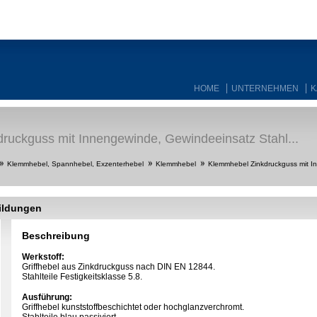
HOME
UNTERNEHMEN
K
ruckguss mit Innengewinde, Gewindeeinsatz Stahl...
Klemmhebel, Spannhebel, Exzenterhebel
Klemmhebel
Klemmhebel Zinkdruckguss mit I
ildungen
Beschreibung
Werkstoff:
Griffhebel aus Zinkdruckguss nach DIN EN 12844.
Stahlteile Festigkeitsklasse 5.8.
Ausführung:
Griffhebel kunststoffbeschichtet oder hochglanzverchromt.