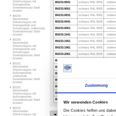
Zinkdruckguss mit
B0233.9041
schwarz RAL 9005
seiden
Innengewinde,
Gewindeeinsatz Stahl
B0233.9051
schwarz RAL 9005
seiden
brüniert
B0233.0031
schwarz RAL 9005
seiden
B0230
Klemmhebel
B0233.0041
schwarz RAL 9005
seiden
Zinkdruckguss mit
Innengewinde und
B0233.0051
schwarz RAL 9005
seiden
Schutzkappe, seidenmatt,
Gewindeeinsatz Stahl
brüniert
B0233.1041
schwarz RAL 9005
seiden
B0230
B0233.1051
schwarz RAL 9005
seiden
Klemmhebel
Zinkdruckguss mit
B0233.1061
schwarz RAL 9005
seiden
Innengewinde und
Schutzkappe,
B0233.2061
schwarz RAL 9005
seiden
Gewindeeinsatz Stahl
brüniert
B0233.2081
schwarz RAL 9005
seiden
B0231
Klemmhebel
B0233.3081
schwarz RAL 9005
seiden
Zinkdruckguss mit
Außengewinde,
B0233.3101
schwarz RAL 9005
seiden
seidenmatt,
Gewindeeinsatz Stahl
B0233.4101
schwarz RAL 9005
seiden
brüniert
Zustimmung
B0233.4121
schwarz RAL 9005
seiden
B0231
Klemmhebel
B0233.5121
schwarz RAL 9005
seiden
Zinkdruckguss mit
Außengewinde,
B0233.5161
schwarz RAL 9005
seiden
Gewindeeinsatz Stahl
Wir verwenden Cookies
brüniert
B0232
Die Cookies helfen uns dabei
Klemmhebel
Zinkdruckguss mit
Klemmhebel Zink mit Innengewind