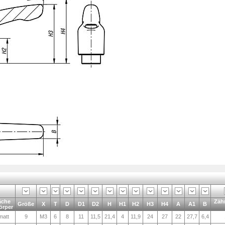
äche
Zäh
Größe
X
T
D
D1
D2
H
H1
H2
H3
H4
A
A1
B
örper
matt
9
M3
6
8
11
11,5
21,4
4
11,9
24
27
22
27,7
6,4