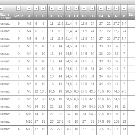
fläche
Zäh
Größe
X
T
D
D1
D2
H
H1
H2
H3
H4
A
A1
B
körper
turmatt
9
M3
6
8
11
11,5
21,4
4
11,9
24
27
22
27,7
6,4
turmatt
9
M4
6
8
11
11,5
21,4
4
11,9
24
27
22
27,7
6,4
turmatt
9
M5
6
8
11
11,5
21,4
4
11,9
24
27
22
27,7
6,4
turmatt
0
M3
9
10
13
14
24,5
4
14,5
30
33
30
37
7
turmatt
0
M4
9
10
13
14
24,5
4
14,5
30
33
30
37
7
turmatt
0
M5
9
10
13
14
24,5
4
14,5
30
33
30
37
7
turmatt
1
M4
9
10
13
14
24,5
4
14,5
31
34
40
47
7
turmatt
1
M5
9
10
13
14
24,5
4
14,5
31
34
40
47
7
turmatt
1
M6
9
10
13
14
24,5
4
14,5
31
34
40
47
7
turmatt
2
M6
12
13,5
18,5
19
28,5
6,5
17,5
42,5
45,5
65
74,5
9,5
turmatt
2
M8
12
13,5
18,5
19
28,5
6,5
17,5
42,5
45,5
65
74,5
9,5
turmatt
3
M8
14
16
21
22
37
10
24
54,5
58,5
80
91
11
turmatt
3
M10
14
16
21
22
37
10
24
54,5
58,5
80
91
11
turmatt
4
M10
17
19
27
27,5
43
10
27
63
67,5
95
109
13
turmatt
4
M12
17
19
27
27,5
43
10
27
63
67,5
95
109
13