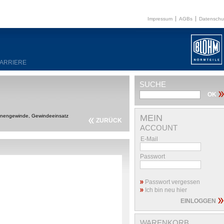
Impressum
AGBs
Datenschu
ARRIERE
SUCHE
nnengewinde, Gewindeeinsatz
MEIN
ZURÜCK
ACCOUNT
E-Mail
Passwort
Passwort vergessen
Ich bin neu hier
WARENKORB