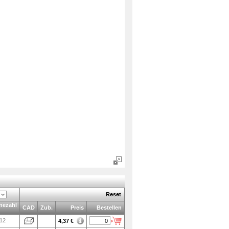
Reset
nezahl
CAD
Zub.
Preis
Bestellen
12
4,37
€