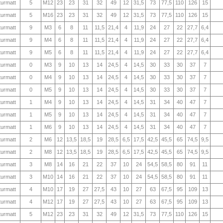
turmatt
5
M12
23
23
31
32
49
12
31,5
73
77,5
110
126
15
turmatt
5
M16
23
23
31
32
49
12
31,5
73
77,5
110
126
15
turmatt
9
M3
6
8
11
11,5
21,4
4
11,9
24
27
22
27,7
6,4
turmatt
9
M4
6
8
11
11,5
21,4
4
11,9
24
27
22
27,7
6,4
turmatt
9
M5
6
8
11
11,5
21,4
4
11,9
24
27
22
27,7
6,4
turmatt
0
M3
9
10
13
14
24,5
4
14,5
30
33
30
37
7
turmatt
0
M4
9
10
13
14
24,5
4
14,5
30
33
30
37
7
turmatt
0
M5
9
10
13
14
24,5
4
14,5
30
33
30
37
7
turmatt
1
M4
9
10
13
14
24,5
4
14,5
31
34
40
47
7
turmatt
1
M5
9
10
13
14
24,5
4
14,5
31
34
40
47
7
turmatt
1
M6
9
10
13
14
24,5
4
14,5
31
34
40
47
7
turmatt
2
M6
12
13,5
18,5
19
28,5
6,5
17,5
42,5
45,5
65
74,5
9,5
turmatt
2
M8
12
13,5
18,5
19
28,5
6,5
17,5
42,5
45,5
65
74,5
9,5
turmatt
3
M8
14
16
21
22
37
10
24
54,5
58,5
80
91
11
turmatt
3
M10
14
16
21
22
37
10
24
54,5
58,5
80
91
11
turmatt
4
M10
17
19
27
27,5
43
10
27
63
67,5
95
109
13
turmatt
4
M12
17
19
27
27,5
43
10
27
63
67,5
95
109
13
turmatt
5
M12
23
23
31
32
49
12
31,5
73
77,5
110
126
15