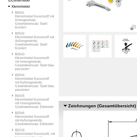
Exzenterhebel
Klemmhebel
B0541
Klemmhebel Kunststoff mit
Innengewinde,
Gewindeeinsatz Stahl
brüniert
B0542
Klemmhebel Kunststoff mit
Außengewinde,
Gewindeeinsatz Stahl
brüniert
B0543
Klemmhebel Kunststoff
mit Innengewinde,
Gewindeeinsatz Stahl blau
passiviert
B0544
Klemmhebel Kunststoff
mit Außengewinde,
Gewindeeinsatz Stahl blau
passiviert
B0545
Klemmhebel Kunststoff
mit Innengewinde,
Zeichnungen (Gesamtübersicht)
Gewindeeinsatz Edelstahl
B0546
Klemmhebel Kunststoff
mit Außengewinde,
Gewindeeinsatz Edelstahl
B0218
Klemmhebel Kunststoff, mit