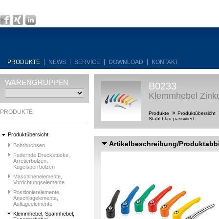
PRODUKTE
NEWS
SERVICE
DOWNLOAD
KONTAKT
WARENGRUPPEN
B0233
Klemmhebel Zinkd
PRODUKTE
Produkte
Produktübersicht
Stahl blau passiviert
Produktübersicht
Artikelbeschreibung/Produktabb
Bohrbuchsen
Federnde Druckstücke,
Arretierbolzen,
Kugelsperrbolzen
Maschinenelemente,
Vorrichtungselemente
Positionierelemente,
Anschlagelemente,
Auflageelemente
Klemmhebel, Spannhebel,