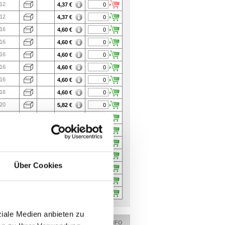
12
4,37
€
12
4,37
€
16
4,60
€
16
4,60
€
16
4,60
€
16
4,60
€
16
4,60
€
16
4,60
€
20
5,82
€
20
5,82
€
22
6,37
€
22
6,37
€
24
7,44
€
Über Cookies
24
7,44
€
26
9,31
€
26
9,31
€
ziale Medien anbieten zu
MEHR INFO