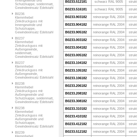
Innengewinde und
B0233.512181
schwarz RAL 9005
struk
Schutzkappe, seidenmatt,
Gewindeeinsatz Edelstahl
B0233.516181
schwarz RAL 9005
struk
B0236
B0233.903182
reinorange RAL 2004
struk
Klemmhebel
Zinkdruckguss mit
B0233.904182
reinorange RAL 2004
struk
Innengewinde und
Schutzkappe,
Gewindeeinsatz Edelstahl
B0233.905182
reinorange RAL 2004
struk
B0237
B0233.003182
reinorange RAL 2004
struk
Klemmhebel
Zinkdruckguss mit
B0233.004182
reinorange RAL 2004
struk
Außengewinde,
seidenmatt,
B0233.005182
reinorange RAL 2004
struk
Gewindeeinsatz Edelstahl
B0237
B0233.104182
reinorange RAL 2004
struk
Klemmhebel
Zinkdruckguss mit
B0233.105182
reinorange RAL 2004
struk
Außengewinde,
Gewindeeinsatz Edelstahl
B0233.106182
reinorange RAL 2004
struk
B0238
B0233.206182
reinorange RAL 2004
struk
Klemmhebel
Zinkdruckguss mit
B0233.208182
reinorange RAL 2004
struk
Außengewinde und
Schutzkappe, seidenmatt,
B0233.308182
reinorange RAL 2004
struk
Gewindeeinsatz Edelstahl
B0238
B0233.310182
reinorange RAL 2004
struk
Klemmhebel
Zinkdruckguss mit
B0233.410182
reinorange RAL 2004
struk
Außengewinde und
Schutzkappe,
B0233.412182
reinorange RAL 2004
struk
Gewindeeinsatz Edelstahl
B0233.512182
reinorange RAL 2004
struk
B0239
Klemmhebel