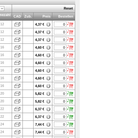
Reset
nezahl
CAD
Zub.
Preis
Bestellen
12
4,37
€
12
4,37
€
12
4,37
€
16
4,60
€
16
4,60
€
16
4,60
€
16
4,60
€
16
4,60
€
16
4,60
€
20
5,82
€
20
5,82
€
22
6,37
€
22
6,37
€
24
7,44
€
24
7,44
€