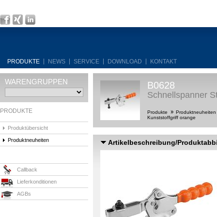
PRODUKTE
NEWS
SERVICE
DOWNLOAD
KONTAKT
WARENGRUPPEN
B0628
Schnellspanner St
PRODUKTE
Produkte
Produktneuheite
Kunststoffgriff orange
Produktübersicht
Produktneuheiten
Artikelbeschreibung/Produktabb
Callback
Lieferkonditionen
AGBs