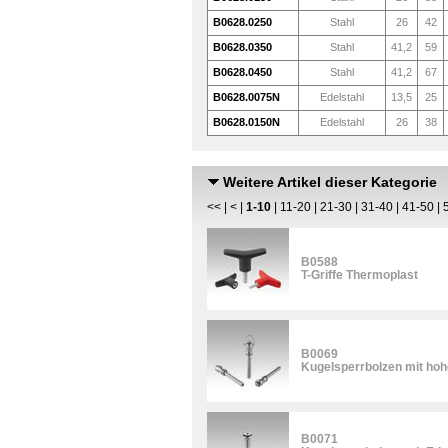
B0628.0250
Stahl
26
42
B0628.0350
Stahl
41,2
59
B0628.0450
Stahl
41,2
67
B0628.0075N
Edelstahl
13,5
25
B0628.0150N
Edelstahl
26
38
Weitere Artikel dieser Kategorie
<<
|
<
|
1-10
|
11-20
|
21-30
|
31-40
|
41-50
|
B0588
T-Griffe Thermoplast
B0069
Kugelsperrbolzen mit hoh
B0071