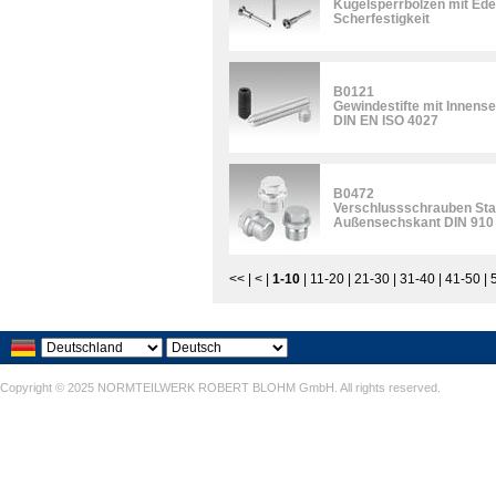
Kugelsperrbolzen mit Edel
Scherfestigkeit
B0121
Gewindestifte mit Innens
DIN EN ISO 4027
B0472
Verschlussschrauben Stah
Außensechskant DIN 910
<<
|
<
|
1-10
|
11-20
|
21-30
|
31-40
|
41-50
|
Copyright © 2025 NORMTEILWERK ROBERT BLOHM GmbH. All rights reserved.