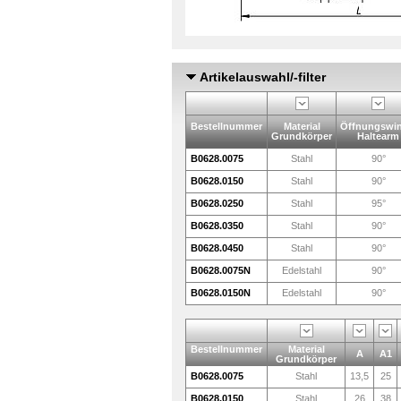
Artikelauswahl/-filter
Bestellnummer
Material
Öffnungswin
Grundkörper
Haltearm
B0628.0075
Stahl
90°
B0628.0150
Stahl
90°
B0628.0250
Stahl
95°
B0628.0350
Stahl
90°
B0628.0450
Stahl
90°
B0628.0075N
Edelstahl
90°
B0628.0150N
Edelstahl
90°
Bestellnummer
Material
A
A1
Grundkörper
B0628.0075
Stahl
13,5
25
B0628.0150
Stahl
26
38