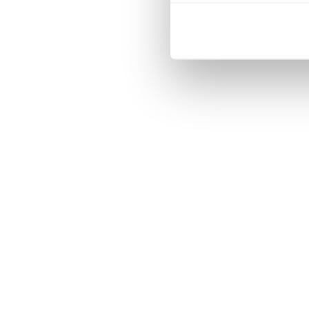
soziale Med
Partner führ
weiteren Dat
haben oder 
gesammelt 
Impressum
|
Datenschut