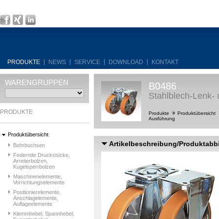
PRODUKTE
NEWS
SERVICE
DOWNLOAD
KONTAKT
WARENGRUPPEN
B0486
Stahlblech-Lenk- 
PRODUKTE
Produkte
Produktübersicht
Ausführung
Produktübersicht
Artikelbeschreibung/Produktabb
Bohrbuchsen
Federnde Druckstücke,
Arretierbolzen,
Kugelsperrbolzen
Maschinenelemente,
Vorrichtungselemente
Positionierelemente,
Anschlagelemente,
Auflageelemente
Klemmhebel, Spannhebel,