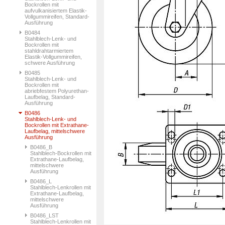
Bockrollen mit
aufvulkanisiertem Elastik-
Vollgummireifen, Standard-
Ausführung
B0484
Stahlblech-Lenk- und
Bockrollen mit
stahldrahtarmiertem
Elastik-Vollgummireifen,
schwere Ausführung
B0485
Stahlblech-Lenk- und
Bockrollen mit
abriebfestem Polyurethan-
Laufbelag, Standard-
Ausführung
B0486
Stahlblech-Lenk- und
Bockrollen mit Extrathane-
Laufbelag, mittelschwere
Ausführung
B0486_B
Stahlblech-Bockrollen mit
Extrathane-Laufbelag,
mittelschwere
Ausführung
B0486_L
Stahlblech-Lenkrollen mit
Extrathane-Laufbelag,
mittelschwere
Ausführung
B0486_LST
Stahlblech-Lenkrollen mit