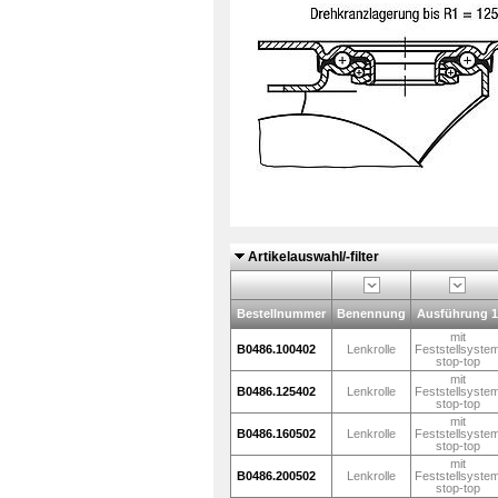
Artikelauswahl/-filter
Bestellnummer
Benennung
Ausführung 1
mit
B0486.100402
Lenkrolle
Feststellsyste
stop-top
mit
B0486.125402
Lenkrolle
Feststellsyste
stop-top
mit
B0486.160502
Lenkrolle
Feststellsyste
stop-top
mit
B0486.200502
Lenkrolle
Feststellsyste
stop-top