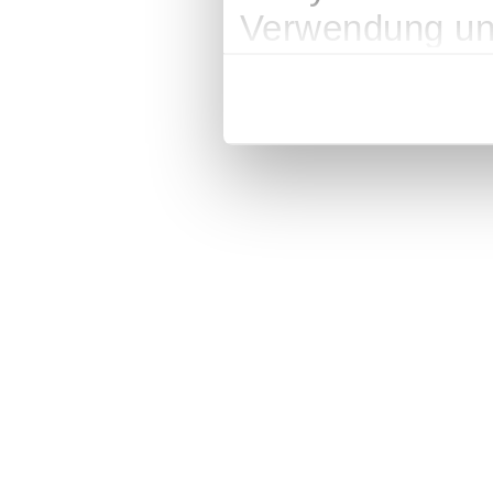
Verwendung uns
soziale Medien
Partner führen
weiteren Daten 
haben oder die
gesammelt ha
Impressum
|
Datenschutz
|
AG