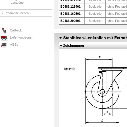
Lastbügel
B0486.125401
Bockrolle
ohne Feststel
Produktneuheiten
B0486.160501
Bockrolle
ohne Feststel
B0486.200501
Bockrolle
ohne Feststel
Callback
Stahlblech-Lenkrollen mit Extra
Lieferkonditionen
AGBs
Zeichnungen