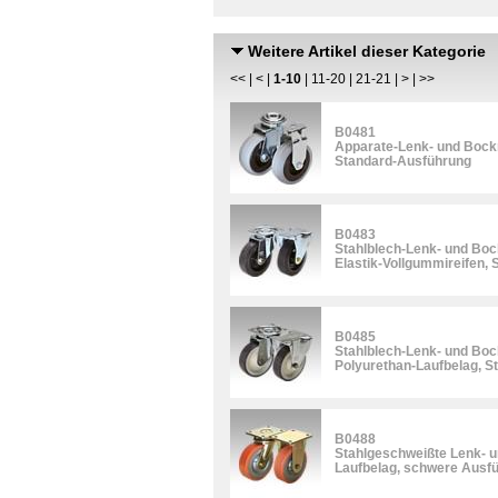
Weitere Artikel dieser Kategorie
<<
|
<
|
1-10
|
11-20
|
21-21
|
>
|
>>
B0481
Apparate-Lenk- und Bockr
Standard-Ausführung
B0483
Stahlblech-Lenk- und Boc
Elastik-Vollgummireifen,
B0485
Stahlblech-Lenk- und Boc
Polyurethan-Laufbelag, 
B0488
Stahlgeschweißte Lenk- u
Laufbelag, schwere Ausf