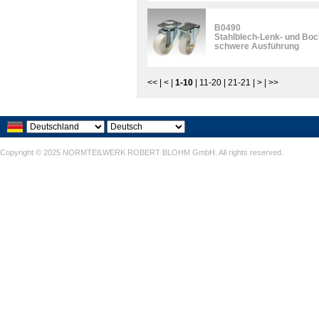
B0490
Stahlblech-Lenk- und Boc
schwere Ausführung
<<
|
<
|
1-10
|
11-20
|
21-21
|
>
|
>>
Copyright © 2025 NORMTEILWERK ROBERT BLOHM GmbH. All rights reserved.