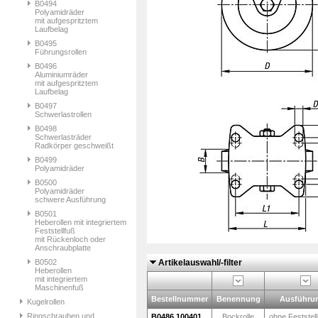
B0494
Polyamidräder
mit aufgespritztem
Laufbelag
B0495
Führungsrollen
B0496
Aluminiumräder
mit aufgespritztem
Laufbelag
B0497
Schwerlastrollen
B0498
Schwerlasträder
Radkörper geschweißt
B0499
Polyamidräder
B0500
Polyamidräder
schwere Ausführung
B0501
Heberollen mit integriertem
Feststellfuß
mit Rückenloch oder
Anschraubplatte
B0502
Artikelauswahl/-filter
Heberollen
mit integriertem
Maschinenfuß
Bestellnummer
Benennung
Ausführu
Kugelrollen
Ringschrauben und
B0486.100401
Bockrolle
ohne Feststel