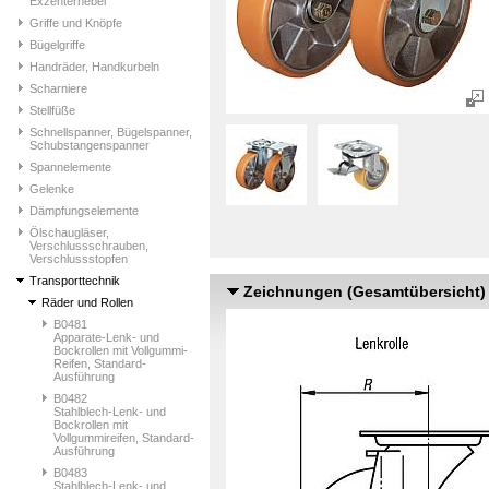
Exzenterhebel
Griffe und Knöpfe
Bügelgriffe
Handräder, Handkurbeln
Scharniere
Stellfüße
Schnellspanner, Bügelspanner,
Schubstangenspanner
Spannelemente
Gelenke
Dämpfungselemente
Ölschaugläser,
Verschlussschrauben,
Verschlussstopfen
Transporttechnik
Zeichnungen (Gesamtübersicht)
Räder und Rollen
B0481
Apparate-Lenk- und
Bockrollen mit Vollgummi-
Reifen, Standard-
Ausführung
B0482
Stahlblech-Lenk- und
Bockrollen mit
Vollgummireifen, Standard-
Ausführung
B0483
Stahlblech-Lenk- und