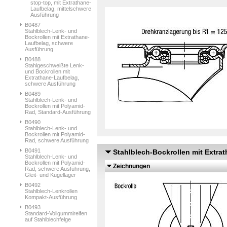
stop-top, mit Extrathane-
Laufbelag, mittelschwere
Ausführung
B0487
Stahlblech-Lenk- und
Bockrollen mit Extrathane-
Laufbelag, schwere
Ausführung
B0488
Stahlgeschweißte Lenk-
und Bockrollen mit
Extrathane-Laufbelag,
schwere Ausführung
B0489
Stahlblech-Lenk- und
Bockrollen mit Polyamid-
Rad, Standard-Ausführung
B0490
Stahlblech-Lenk- und
Bockrollen mit Polyamid-
Rad, schwere Ausführung
B0491
Stahlblech-Bockrollen mit Extra
Stahlblech-Lenk- und
Bockrollen mit Polyamid-
Zeichnungen
Rad, schwere Ausführung,
Gleit- und Kugellager
B0492
Stahlblech-Lenkrollen
Kompakt-Ausführung
B0493
Standard-Vollgummireifen
auf Stahlblechfelge