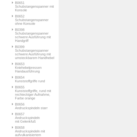
B0651
Schubstangenspanner mit
Konsole
B0652
Schubstangenspanner
ohne Konsole
B0398
Schubstangenspanner
schwere Ausführung mit
Handgriff
B0399
Schubstangenspanner
schwere Ausführung mit
umsteckbarem Handhebel
B0653
Kniehebelpressen
Handausführung
B0654
Kunststoffgriffe rund
B0655
Kunststoffgriffe, rund mit
rechteckiger Aufnahme,
Farbe orange
B0656
Andruckspindeln starr
B0657
Andruckspindeln
mit Gelenkfuß
B0658
Andruckspindeln mit
aufvulkanisiertem