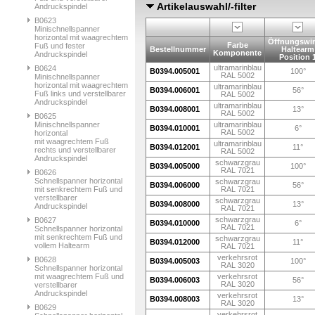
Artikelauswahl/-filter
Andruckspindel
B0623
Minischnellspanner
horizontal mit waagrechtem
Öffnungswin
Farbe
Fuß und fester
Bestellnummer
Haltearm
Komponente
Andruckspindel
Position 
ultramarinblau
B0624
B0394.005001
100°
RAL 5002
Minischnellspanner
horizontal mit waagrechtem
ultramarinblau
B0394.006001
56°
Fuß links und verstellbarer
RAL 5002
Andruckspindel
ultramarinblau
B0394.008001
13°
RAL 5002
B0625
Minischnellspanner
ultramarinblau
B0394.010001
6°
RAL 5002
horizontal
mit waagrechtem Fuß
ultramarinblau
B0394.012001
11°
rechts und verstellbarer
RAL 5002
Andruckspindel
schwarzgrau
B0394.005000
100°
RAL 7021
B0626
Schnellspanner horizontal
schwarzgrau
B0394.006000
56°
mit senkrechtem Fuß und
RAL 7021
verstellbarer
schwarzgrau
B0394.008000
13°
Andruckspindel
RAL 7021
schwarzgrau
B0627
B0394.010000
6°
RAL 7021
Schnellspanner horizontal
mit senkrechtem Fuß und
schwarzgrau
B0394.012000
11°
vollem Haltearm
RAL 7021
verkehrsrot
B0628
B0394.005003
100°
RAL 3020
Schnellspanner horizontal
mit waagrechtem Fuß und
verkehrsrot
B0394.006003
56°
RAL 3020
verstellbarer
Andruckspindel
verkehrsrot
B0394.008003
13°
RAL 3020
B0629
verkehrsrot