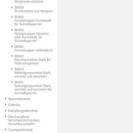
Neoprendruckstück
B0659
Druckstücke aus Neopren
B0660
Schutzkappen Kunststoff,
für Schnellspanner
B0400
Schutzkappen Neopren
oder Kunststoff, für
Schnellspanner
B0661
Schutzkappen antistatisch
B0662
Klemmscheiben Stahl, für
Andruckspindeln
B0663
Befestigungswinkel Stahl,
verzinkt und passiviert
B0401
Befestigungswinkel Stahl,
verzinkt und passiviert für
Schnellspanner
Spannelemente
Gelenke
Dämpfungselemente
Ölschaugläser,
Verschlussschrauben,
Verschlussstopfen
Transporttechnik