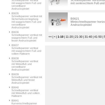
Schnellspanner horizonta
Schnellspanner vertikal
mit waagrechtem Fuß und
mit senkrechtem Fuß und 
verstellbarer
Andruckspindel
B0635
Schnellspanner vertikal mit
B0621
Sicherheitsverriegelung
Minischnellspanner horiz
mit waagrechtem Fuß und
verstellbarer
Andruckspindel
Andruckspindel
B0636
Schnellspanner vertikal mit
<<
|
<
|
1-10
|
11-20
|
21-30
|
31-40
|
41-50
|
waagrechtem Fuß und
fester Andruckspindel
B0637
Schnellspanner vertikal
mit waagrechtem Fuß und
vollem Haltearm
B0638
Schnellspanner vertikal
mit Winkelfuß und
verstellbarer
Andruckspindel
B0639
Schnellspanner vertikal mit
Winkelfuß und fester
Andruckspindel
B0640
Schnellspanner vertikal
mit Winkelfuß und vollem
Haltearm
B0641
Kurvenschnellspanner