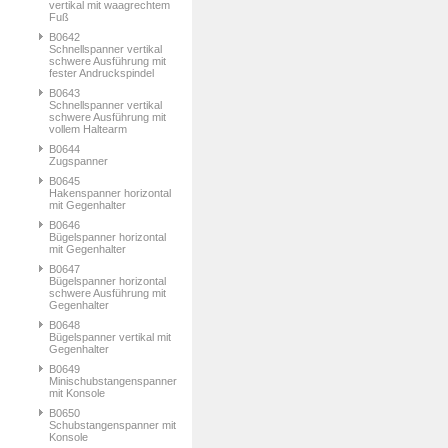
vertikal mit waagrechtem
Fuß
B0642
Schnellspanner vertikal
schwere Ausführung mit
fester Andruckspindel
B0643
Schnellspanner vertikal
schwere Ausführung mit
vollem Haltearm
B0644
Zugspanner
B0645
Hakenspanner horizontal
mit Gegenhalter
B0646
Bügelspanner horizontal
mit Gegenhalter
B0647
Bügelspanner horizontal
schwere Ausführung mit
Gegenhalter
B0648
Bügelspanner vertikal mit
Gegenhalter
B0649
Minischubstangenspanner
mit Konsole
B0650
Schubstangenspanner mit
Konsole