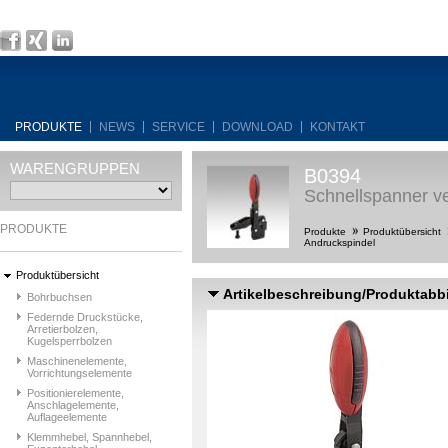
PRODUKTE
NEWS
SERVICE
DOWNLOAD
KONTAKT
WARENGRUPPEN
B0394
Schnellspanner ve
PRODUKTE
Produkte
Produktübersicht
Andruckspindel
Produktübersicht
Artikelbeschreibung/Produktabb
Bohrbuchsen
Federnde Druckstücke,
Arretierbolzen,
Kugelsperrbolzen
Maschinenelemente,
Vorrichtungselemente
Positionierelemente,
Anschlagelemente,
Auflageelemente
Klemmhebel, Spannhebel,