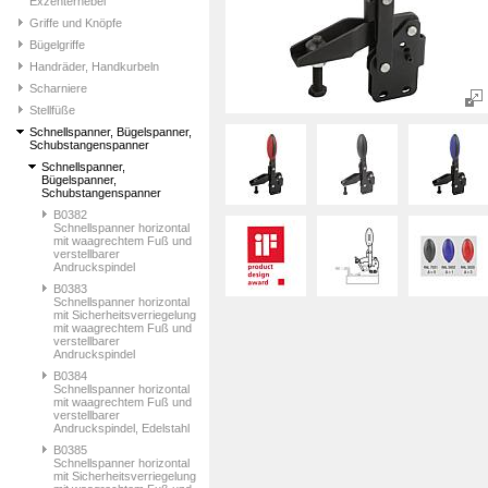
Exzenterhebel
Griffe und Knöpfe
Bügelgriffe
Handräder, Handkurbeln
Scharniere
Stellfüße
Schnellspanner, Bügelspanner,
Schubstangenspanner
Schnellspanner,
Bügelspanner,
Schubstangenspanner
B0382
Schnellspanner horizontal
mit waagrechtem Fuß und
verstellbarer
Andruckspindel
B0383
Schnellspanner horizontal
mit Sicherheitsverriegelung
mit waagrechtem Fuß und
verstellbarer
Andruckspindel
B0384
Schnellspanner horizontal
mit waagrechtem Fuß und
verstellbarer
Andruckspindel, Edelstahl
B0385
Schnellspanner horizontal
mit Sicherheitsverriegelung