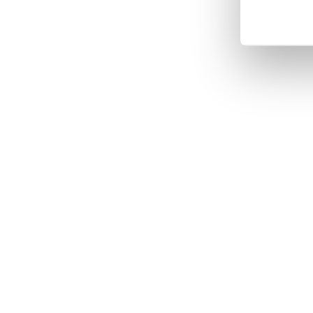
Partn
weite
haben
gesam
Impressum