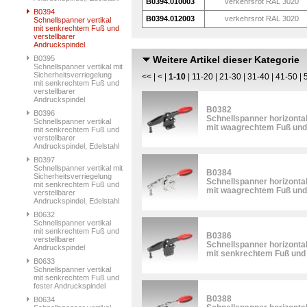
B0394.010003
verkehrsrot RAL 3020
B0394
B0394.012003
verkehrsrot RAL 3020
Schnellspanner vertikal
mit senkrechtem Fuß und
verstellbarer
Andruckspindel
B0395
Weitere Artikel dieser Kategorie
Schnellspanner vertikal mit
Sicherheitsverriegelung
<<
|
<
|
1-10
|
11-20
|
21-30
|
31-40
|
41-50
|
mit senkrechtem Fuß und
verstellbarer
Andruckspindel
B0382
B0396
Schnellspanner horizonta
Schnellspanner vertikal
mit waagrechtem Fuß und 
mit senkrechtem Fuß und
verstellbarer
Andruckspindel, Edelstahl
B0397
Schnellspanner vertikal mit
B0384
Sicherheitsverriegelung
Schnellspanner horizonta
mit senkrechtem Fuß und
mit waagrechtem Fuß und 
verstellbarer
Andruckspindel, Edelstahl
B0632
Schnellspanner vertikal
mit senkrechtem Fuß und
B0386
verstellbarer
Schnellspanner horizonta
Andruckspindel
mit senkrechtem Fuß und 
B0633
Schnellspanner vertikal
mit senkrechtem Fuß und
fester Andruckspindel
B0388
B0634