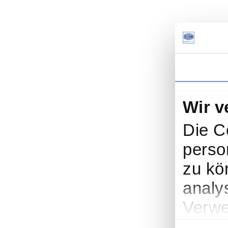
Wir 
Die C
perso
zu kö
analy
Verwe
sozia