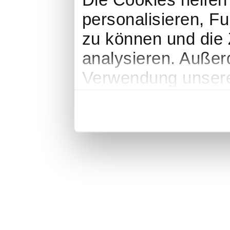
personalisieren, Fu
zu können und die 
analysieren. Außer
Verwendung unserer
soziale Medien, We
Partner führen die
weiteren Daten zus
haben oder die sie
gesammelt haben.
Impressum
|
Datenschutz
|
AGB