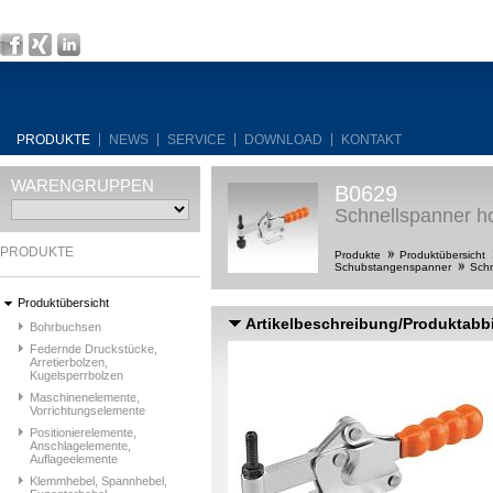
PRODUKTE
NEWS
SERVICE
DOWNLOAD
KONTAKT
WARENGRUPPEN
B0629
Schnellspanner ho
PRODUKTE
Produkte
Produktübersicht
Schubstangenspanner
Schn
Produktübersicht
Artikelbeschreibung/Produktabb
Bohrbuchsen
Federnde Druckstücke,
Arretierbolzen,
Kugelsperrbolzen
Maschinenelemente,
Vorrichtungselemente
Positionierelemente,
Anschlagelemente,
Auflageelemente
Klemmhebel, Spannhebel,