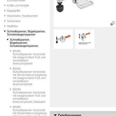
Exzenterhebel
Griffe und Knöpfe
Bügelgriffe
Handräder, Handkurbeln
Scharniere
Stellfüße
Schnellspanner, Bügelspanner,
Schubstangenspanner
Schnellspanner,
Bügelspanner,
Schubstangenspanner
B0382
Schnellspanner horizontal
mit waagrechtem Fuß und
verstellbarer
Andruckspindel
B0383
Schnellspanner horizontal
mit Sicherheitsverriegelung
mit waagrechtem Fuß und
verstellbarer
Andruckspindel
B0384
Schnellspanner horizontal
mit waagrechtem Fuß und
verstellbarer
Andruckspindel, Edelstahl
B0385
Schnellspanner horizontal
mit Sicherheitsverriegelung
Zeichnungen