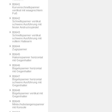
B0641
Kurvenschnellspanner
vertikal mit waagrechtem
Fuß
B0642
Schnellspanner vertikal
schwere Ausführung mit
fester Andruckspindel
B0643
Schnellspanner vertikal
schwere Ausführung mit
vollem Haltearm
B0644
Zugspanner
B0645
Hakenspanner horizontal
mit Gegenhalter
B0646
Bügelspanner horizontal
mit Gegenhalter
B0647
Bügelspanner horizontal
schwere Ausführung mit
Gegenhalter
B0648
Bügelspanner vertikal mit
Gegenhalter
B0649
Minischubstangenspanner
mit Konsole