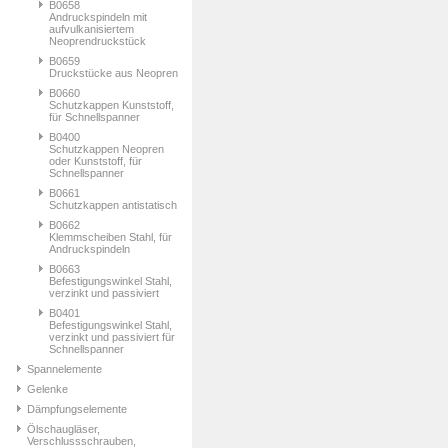
B0658
Andruckspindeln mit
aufvulkanisiertem
Neoprendruckstück
B0659
Druckstücke aus Neopren
B0660
Schutzkappen Kunststoff,
für Schnellspanner
B0400
Schutzkappen Neopren
oder Kunststoff, für
Schnellspanner
B0661
Schutzkappen antistatisch
B0662
Klemmscheiben Stahl, für
Andruckspindeln
B0663
Befestigungswinkel Stahl,
verzinkt und passiviert
B0401
Befestigungswinkel Stahl,
verzinkt und passiviert für
Schnellspanner
Spannelemente
Gelenke
Dämpfungselemente
Ölschaugläser,
Verschlussschrauben,