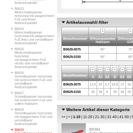
Andruckspindel
B0623
Minischnellspanner
horizontal mit waagrechtem
Fuß und fester
Artikelauswahl/-filter
Andruckspindel
B0624
Minischnellspanner
horizontal mit waagrechtem
Bestellnummer
Öffnungswinkel
Öffnungs
Fuß links und verstellbarer
Haltearm
Grif
Andruckspindel
B0625
B0629.0075
90°
75°
Minischnellspanner
horizontal
B0629.0150
90°
80°
mit waagrechtem Fuß
rechts und verstellbarer
Andruckspindel
B0626
Bestellnummer
Schnellspanner horizontal
A
A1
A2
B
B1
B2
mit senkrechtem Fuß und
verstellbarer
B0629.0075
13,5
25
5,7
16,8
27
16
Andruckspindel
B0629.0150
26
38
6
28
40
20
B0627
Schnellspanner horizontal
mit senkrechtem Fuß und
vollem Haltearm
Weitere Artikel dieser Kategorie
B0628
Schnellspanner horizontal
mit waagrechtem Fuß und
<<
|
<
|
1-10
|
11-20
|
21-30
|
31-40
|
41-50
|
verstellbarer
Andruckspindel
B0382
B0629