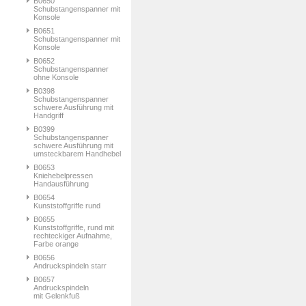
B0650
Schubstangenspanner mit
Konsole
B0651
Schubstangenspanner mit
Konsole
B0652
Schubstangenspanner
ohne Konsole
B0398
Schubstangenspanner
schwere Ausführung mit
Handgriff
B0399
Schubstangenspanner
schwere Ausführung mit
umsteckbarem Handhebel
B0653
Kniehebelpressen
Handausführung
B0654
Kunststoffgriffe rund
B0655
Kunststoffgriffe, rund mit
rechteckiger Aufnahme,
Farbe orange
B0656
Andruckspindeln starr
B0657
Andruckspindeln
mit Gelenkfuß