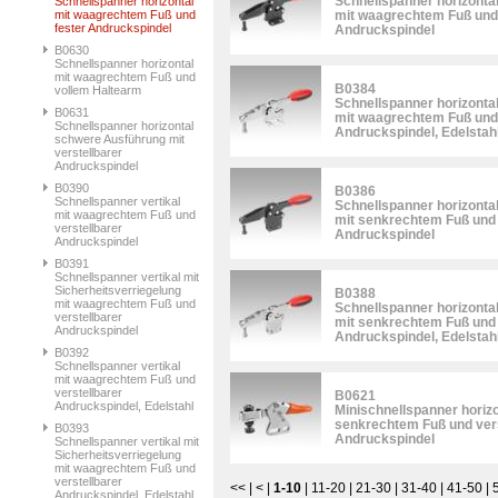
Schnellspanner horizonta
Schnellspanner horizontal
mit waagrechtem Fuß und
mit waagrechtem Fuß und 
fester Andruckspindel
Andruckspindel
B0630
Schnellspanner horizontal
mit waagrechtem Fuß und
B0384
vollem Haltearm
Schnellspanner horizonta
B0631
mit waagrechtem Fuß und 
Schnellspanner horizontal
Andruckspindel, Edelstah
schwere Ausführung mit
verstellbarer
Andruckspindel
B0390
B0386
Schnellspanner vertikal
Schnellspanner horizonta
mit waagrechtem Fuß und
mit senkrechtem Fuß und 
verstellbarer
Andruckspindel
Andruckspindel
B0391
Schnellspanner vertikal mit
Sicherheitsverriegelung
B0388
mit waagrechtem Fuß und
Schnellspanner horizonta
verstellbarer
mit senkrechtem Fuß und 
Andruckspindel
Andruckspindel, Edelstah
B0392
Schnellspanner vertikal
mit waagrechtem Fuß und
verstellbarer
B0621
Andruckspindel, Edelstahl
Minischnellspanner horizo
senkrechtem Fuß und vers
B0393
Andruckspindel
Schnellspanner vertikal mit
Sicherheitsverriegelung
mit waagrechtem Fuß und
verstellbarer
<<
|
<
|
1-10
|
11-20
|
21-30
|
31-40
|
41-50
|
Andruckspindel, Edelstahl