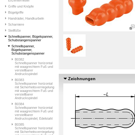
Exzenterhebel
Griffe und Knöpfe
Bügelgriffe
Handräder, Handkurbeln
Scharniere
Stellfüße
Schnellspanner, Bügelspanner,
Schubstangenspanner
Schnellspanner,
Bügelspanner,
Schubstangenspanner
B0382
Schnellspanner horizontal
mit waagrechtem Fuß und
verstellbarer
Andruckspindel
Zeichnungen
B0383
Schnellspanner horizontal
mit Sicherheitsverriegelung
mit waagrechtem Fuß und
verstellbarer
Andruckspindel
B0384
Schnellspanner horizontal
mit waagrechtem Fuß und
verstellbarer
Andruckspindel, Edelstahl
B0385
Schnellspanner horizontal
mit Sicherheitsverriegelung