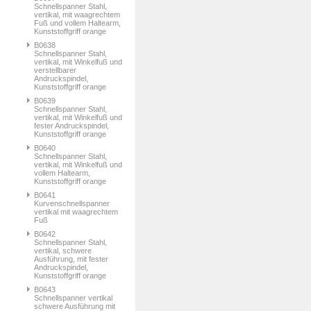
Schnellspanner Stahl,
vertikal, mit waagrechtem
Fuß und vollem Haltearm,
Kunststoffgriff orange
B0638
Schnellspanner Stahl,
vertikal, mit Winkelfuß und
verstellbarer
Andruckspindel,
Kunststoffgriff orange
B0639
Schnellspanner Stahl,
vertikal, mit Winkelfuß und
fester Andruckspindel,
Kunststoffgriff orange
B0640
Schnellspanner Stahl,
vertikal, mit Winkelfuß und
vollem Haltearm,
Kunststoffgriff orange
B0641
Kurvenschnellspanner
vertikal mit waagrechtem
Fuß
B0642
Schnellspanner Stahl,
vertikal, schwere
Ausführung, mit fester
Andruckspindel,
Kunststoffgriff orange
B0643
Schnellspanner vertikal
schwere Ausführung mit