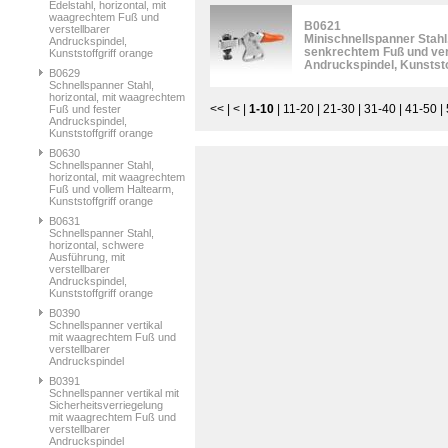
Edelstahl, horizontal, mit
waagrechtem Fuß und
B0621
verstellbarer
Minischnellspanner Stahl,
Andruckspindel,
senkrechtem Fuß und ver
Kunststoffgriff orange
Andruckspindel, Kunststo
B0629
Schnellspanner Stahl,
horizontal, mit waagrechtem
<<
|
<
|
1-10
|
11-20
|
21-30
|
31-40
|
41-50
|
Fuß und fester
Andruckspindel,
Kunststoffgriff orange
B0630
Schnellspanner Stahl,
horizontal, mit waagrechtem
Fuß und vollem Haltearm,
Kunststoffgriff orange
B0631
Schnellspanner Stahl,
horizontal, schwere
Ausführung, mit
verstellbarer
Andruckspindel,
Kunststoffgriff orange
B0390
Schnellspanner vertikal
mit waagrechtem Fuß und
verstellbarer
Andruckspindel
B0391
Schnellspanner vertikal mit
Sicherheitsverriegelung
mit waagrechtem Fuß und
verstellbarer
Andruckspindel