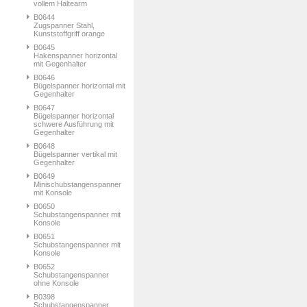
vollem Haltearm
B0644
Zugspanner Stahl,
Kunststoffgriff orange
B0645
Hakenspanner horizontal
mit Gegenhalter
B0646
Bügelspanner horizontal mit
Gegenhalter
B0647
Bügelspanner horizontal
schwere Ausführung mit
Gegenhalter
B0648
Bügelspanner vertikal mit
Gegenhalter
B0649
Minischubstangenspanner
mit Konsole
B0650
Schubstangenspanner mit
Konsole
B0651
Schubstangenspanner mit
Konsole
B0652
Schubstangenspanner
ohne Konsole
B0398
Schubstangenspanner