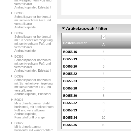
mit waagrechtem Fuß und
verstellbarer
Andruckspindel, Edelstahl
B0386
Schnellspanner horizontal
mit senkrechtem Fuß und
verstellbarer
Andruckspindel
Artikelauswahl/-filter
B0387
Schnellspanner horizontal
mit Sicherheitsverriegelung
Bestellnummer
mit senkrechtem Fuß und
A
verstellbarer
Andruckspindel
B0655.16
4
B0388
B0655.19
6
Schnellspanner horizontal
mit senkrechtem Fuß und
B0655.20
5
verstellbarer
Andruckspindel, Edelstahl
B0655.22
4
B0389
Schnellspanner horizontal
B0655.23
5
mit Sicherheitsverriegelung
mit senkrechtem Fuß und
B0655.28
6
verstellbarer
Andruckspindel, Edelstahl
B0655.30
8
B0621
B0655.32
8
Minischnellspanner Stahl,
horizontal, mit senkrechtem
Fuß und verstellbarer
B0655.33
8
Andruckspindel,
Kunststoffgriff orange
B0655.34
10
B0622
B0655.35
10
Minischnellspanner
horizontal mit waagrechtem