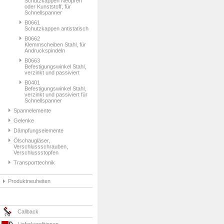
Schutzkappen Neopren
oder Kunststoff, für
Schnellspanner
B0661
Schutzkappen antistatisch
B0662
Klemmscheiben Stahl, für
Andruckspindeln
B0663
Befestigungswinkel Stahl,
verzinkt und passiviert
B0401
Befestigungswinkel Stahl,
verzinkt und passiviert für
Schnellspanner
Spannelemente
Gelenke
Dämpfungselemente
Ölschaugläser,
Verschlussschrauben,
Verschlussstopfen
Transporttechnik
Produktneuheiten
Callback