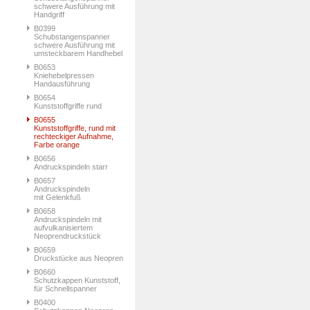
schwere Ausführung mit
Handgriff
B0399
Schubstangenspanner
schwere Ausführung mit
umsteckbarem Handhebel
B0653
Kniehebelpressen
Handausführung
B0654
Kunststoffgriffe rund
B0655
Kunststoffgriffe, rund mit
rechteckiger Aufnahme,
Farbe orange
B0656
Andruckspindeln starr
B0657
Andruckspindeln
mit Gelenkfuß
B0658
Andruckspindeln mit
aufvulkanisiertem
Neoprendruckstück
B0659
Druckstücke aus Neopren
B0660
Schutzkappen Kunststoff,
für Schnellspanner
B0400