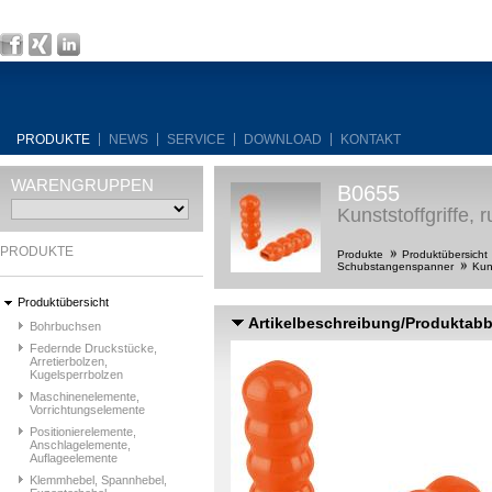
PRODUKTE
NEWS
SERVICE
DOWNLOAD
KONTAKT
WARENGRUPPEN
B0655
Kunststoffgriffe,
PRODUKTE
Produkte
Produktübersicht
Schubstangenspanner
Kun
Produktübersicht
Artikelbeschreibung/Produktab
Bohrbuchsen
Federnde Druckstücke,
Arretierbolzen,
Kugelsperrbolzen
Maschinenelemente,
Vorrichtungselemente
Positionierelemente,
Anschlagelemente,
Auflageelemente
Klemmhebel, Spannhebel,