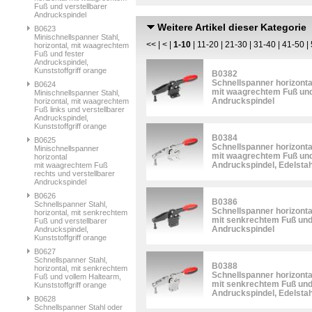
Fuß und verstellbarer
Andruckspindel
Weitere Artikel dieser Kategorie
B0623
Minischnellspanner Stahl,
<<
|
<
|
1-10
|
11-20
|
21-30
|
31-40
|
41-50
|
horizontal, mit waagrechtem
Fuß und fester
Andruckspindel,
Kunststoffgriff orange
B0382
Schnellspanner horizonta
B0624
mit waagrechtem Fuß und
Minischnellspanner Stahl,
Andruckspindel
horizontal, mit waagrechtem
Fuß links und verstellbarer
Andruckspindel,
Kunststoffgriff orange
B0384
B0625
Schnellspanner horizonta
Minischnellspanner
mit waagrechtem Fuß und
horizontal
Andruckspindel, Edelstah
mit waagrechtem Fuß
rechts und verstellbarer
Andruckspindel
B0626
B0386
Schnellspanner Stahl,
Schnellspanner horizonta
horizontal, mit senkrechtem
mit senkrechtem Fuß und 
Fuß und verstellbarer
Andruckspindel
Andruckspindel,
Kunststoffgriff orange
B0627
Schnellspanner Stahl,
B0388
horizontal, mit senkrechtem
Schnellspanner horizonta
Fuß und vollem Haltearm,
mit senkrechtem Fuß und 
Kunststoffgriff orange
Andruckspindel, Edelstah
B0628
Schnellspanner Stahl oder