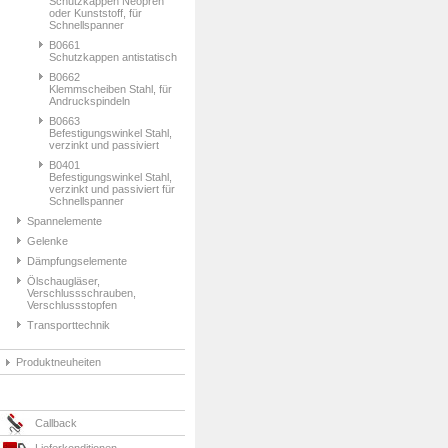
Schutzkappen Neopren
oder Kunststoff, für
Schnellspanner
B0661
Schutzkappen antistatisch
B0662
Klemmscheiben Stahl, für
Andruckspindeln
B0663
Befestigungswinkel Stahl,
verzinkt und passiviert
B0401
Befestigungswinkel Stahl,
verzinkt und passiviert für
Schnellspanner
Spannelemente
Gelenke
Dämpfungselemente
Ölschaugläser,
Verschlussschrauben,
Verschlussstopfen
Transporttechnik
Produktneuheiten
Callback