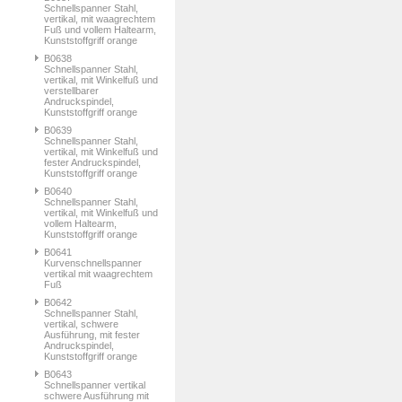
Schnellspanner Stahl,
vertikal, mit waagrechtem
Fuß und vollem Haltearm,
Kunststoffgriff orange
B0638
Schnellspanner Stahl,
vertikal, mit Winkelfuß und
verstellbarer
Andruckspindel,
Kunststoffgriff orange
B0639
Schnellspanner Stahl,
vertikal, mit Winkelfuß und
fester Andruckspindel,
Kunststoffgriff orange
B0640
Schnellspanner Stahl,
vertikal, mit Winkelfuß und
vollem Haltearm,
Kunststoffgriff orange
B0641
Kurvenschnellspanner
vertikal mit waagrechtem
Fuß
B0642
Schnellspanner Stahl,
vertikal, schwere
Ausführung, mit fester
Andruckspindel,
Kunststoffgriff orange
B0643
Schnellspanner vertikal
schwere Ausführung mit