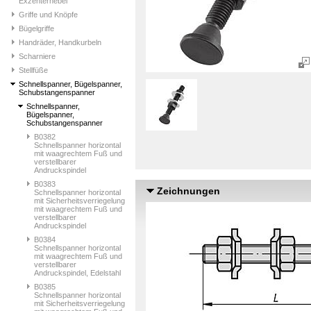
Exzenterhebel
Griffe und Knöpfe
Bügelgriffe
Handräder, Handkurbeln
Scharniere
Stellfüße
Schnellspanner, Bügelspanner,
Schubstangenspanner
Schnellspanner,
Bügelspanner,
Schubstangenspanner
B0382
Schnellspanner horizontal
mit waagrechtem Fuß und
verstellbarer
Andruckspindel
B0383
Zeichnungen
Schnellspanner horizontal
mit Sicherheitsverriegelung
mit waagrechtem Fuß und
verstellbarer
Andruckspindel
B0384
Schnellspanner horizontal
mit waagrechtem Fuß und
verstellbarer
Andruckspindel, Edelstahl
B0385
Schnellspanner horizontal
mit Sicherheitsverriegelung