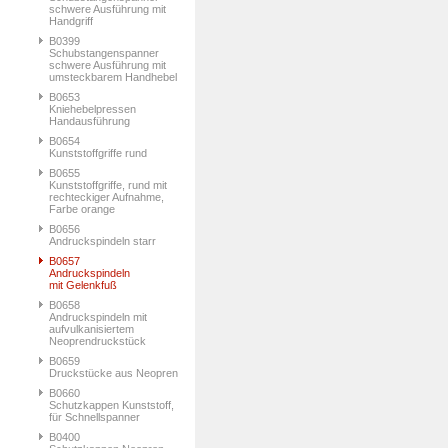
schwere Ausführung mit
Handgriff
B0399
Schubstangenspanner
schwere Ausführung mit
umsteckbarem Handhebel
B0653
Kniehebelpressen
Handausführung
B0654
Kunststoffgriffe rund
B0655
Kunststoffgriffe, rund mit
rechteckiger Aufnahme,
Farbe orange
B0656
Andruckspindeln starr
B0657
Andruckspindeln
mit Gelenkfuß
B0658
Andruckspindeln mit
aufvulkanisiertem
Neoprendruckstück
B0659
Druckstücke aus Neopren
B0660
Schutzkappen Kunststoff,
für Schnellspanner
B0400