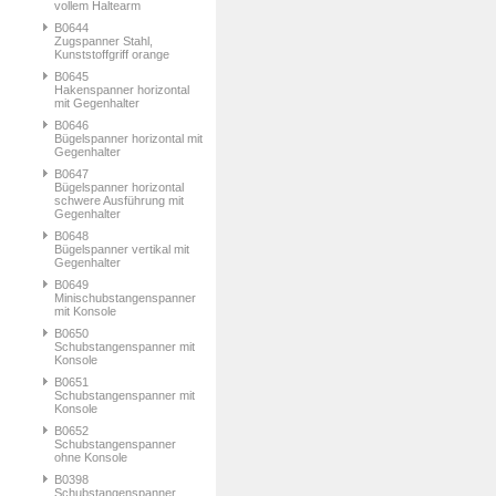
vollem Haltearm
B0644
Zugspanner Stahl,
Kunststoffgriff orange
B0645
Hakenspanner horizontal
mit Gegenhalter
B0646
Bügelspanner horizontal mit
Gegenhalter
B0647
Bügelspanner horizontal
schwere Ausführung mit
Gegenhalter
B0648
Bügelspanner vertikal mit
Gegenhalter
B0649
Minischubstangenspanner
mit Konsole
B0650
Schubstangenspanner mit
Konsole
B0651
Schubstangenspanner mit
Konsole
B0652
Schubstangenspanner
ohne Konsole
B0398
Schubstangenspanner