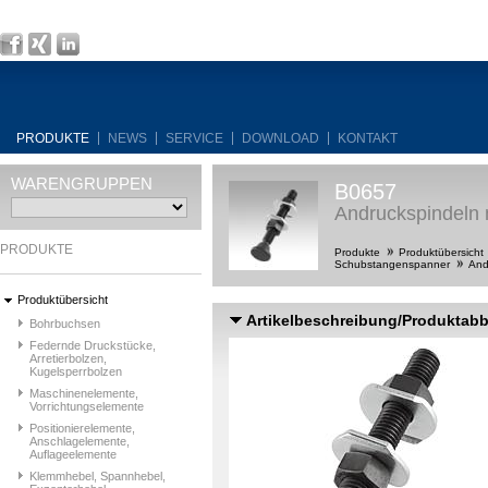
PRODUKTE
NEWS
SERVICE
DOWNLOAD
KONTAKT
WARENGRUPPEN
B0657
Andruckspindeln 
PRODUKTE
Produkte
Produktübersicht
Schubstangenspanner
And
Produktübersicht
Artikelbeschreibung/Produktab
Bohrbuchsen
Federnde Druckstücke,
Arretierbolzen,
Kugelsperrbolzen
Maschinenelemente,
Vorrichtungselemente
Positionierelemente,
Anschlagelemente,
Auflageelemente
Klemmhebel, Spannhebel,