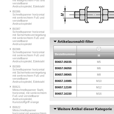
mit waagrechtem Fuß und
verstellbarer
Andruckspindel, Edelstahl
B0386
Schnellspanner horizontal
mit senkrechtem Fuß und
verstellbarer
Andruckspindel
B0387
Schnellspanner horizontal
mit Sicherheitsverriegelung
mit senkrechtem Fuß und
verstellbarer
Artikelauswahl/-filter
Andruckspindel
B0388
Schnellspanner horizontal
Bestellnummer
mit senkrechtem Fuß und
M
verstellbarer
Andruckspindel, Edelstahl
B0657.05035
M5
B0389
B0657.06050
M6
Schnellspanner horizontal
mit Sicherheitsverriegelung
B0657.08065
M8
mit senkrechtem Fuß und
verstellbarer
B0657.10085
M10
Andruckspindel, Edelstahl
B0621
B0657.12100
M12
Minischnellspanner Stahl,
horizontal, mit senkrechtem
B0657.16150
M16
Fuß und verstellbarer
Andruckspindel,
Kunststoffgriff orange
B0622
Weitere Artikel dieser Kategorie
Minischnellspanner
horizontal mit waagrechtem