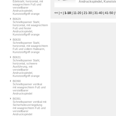
Edelstahl, horizontal, mit
Andruckspindel, Kunststo
waagrechtem Fuß und
verstellbarer
Andruckspindel,
<<
|
<
|
1-10
|
11-20
|
21-30
|
31-40
|
41-50
|
Kunststoffgriff orange
B0629
Schnellspanner Stahl,
horizontal, mit waagrechtem
Fuß und fester
Andruckspindel,
Kunststoffgriff orange
B0630
Schnellspanner Stahl,
horizontal, mit waagrechtem
Fuß und vollem Haltearm,
Kunststoffgriff orange
B0631
Schnellspanner Stahl,
horizontal, schwere
Ausführung, mit
verstellbarer
Andruckspindel,
Kunststoffgriff orange
B0390
Schnellspanner vertikal
mit waagrechtem Fuß und
verstellbarer
Andruckspindel
B0391
Schnellspanner vertikal mit
Sicherheitsverriegelung
mit waagrechtem Fuß und
verstellbarer
Andruckspindel