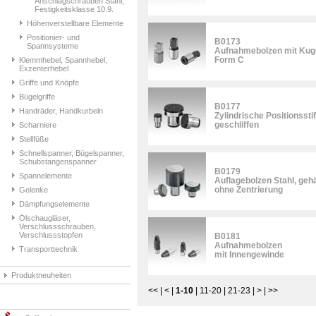
Anschlagschrauben Stahl,
Festigkeitsklasse 10.9.
Höhenverstellbare Elemente
Positionier- und
B0173
Spannsysteme
Aufnahmebolzen mit Kuge
Form C
Klemmhebel, Spannhebel,
Exzenterhebel
Griffe und Knöpfe
Bügelgriffe
B0177
Handräder, Handkurbeln
Zylindrische Positionsstif
geschliffen
Scharniere
Stellfüße
Schnellspanner, Bügelspanner,
Schubstangenspanner
B0179
Spannelemente
Auflagebolzen Stahl, gehä
ohne Zentrierung
Gelenke
Dämpfungselemente
Ölschaugläser,
Verschlussschrauben,
Verschlussstopfen
B0181
Aufnahmebolzen
Transporttechnik
mit Innengewinde
Produktneuheiten
<<
|
<
|
1-10
|
11-20
|
21-23
|
>
|
>>