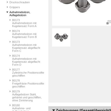
Druckschrauben
Grippers
Aufnahmebolzen,
Auflagebolzen
B0173
Aufnahmebolzen mit
Kugelansatz Form A
B0174
Aufnahmebolzen mit
Kugelansatz Form B
B0173
Aufnahmebolzen mit
Kugelansatz abgeflacht
Form C
B0174
Aufnahmebolzen mit
Kugelansatz abgeflacht
Form D
B0177
Zylindrische Positionsstifte
geschliffen
B0178
Freigefräste Positionsstifte
geschliffen
B0179
Auflagebolzen Stahl,
gehärtet und geschliffen,
ohne Zentrierung
B0180
Aufnahme- und
Zeichnungen (Gesamtübersicht)