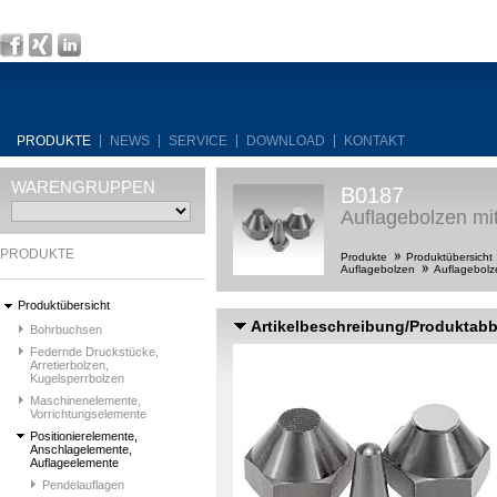
PRODUKTE
NEWS
SERVICE
DOWNLOAD
KONTAKT
WARENGRUPPEN
B0187
Auflagebolzen mit
PRODUKTE
Produkte
Produktübersicht
Auflagebolzen
Auflagebolze
Produktübersicht
Artikelbeschreibung/Produktab
Bohrbuchsen
Federnde Druckstücke,
Arretierbolzen,
Kugelsperrbolzen
Maschinenelemente,
Vorrichtungselemente
Positionierelemente,
Anschlagelemente,
Auflageelemente
Pendelauflagen