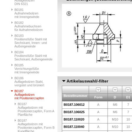
Auflagebolzen
DIN 6321
B0181
Aufnahmebolzen
mit Innengewinde
B0182
Aufnahmebuchsen
für Aufnahmebolzen
B0183
Positionsfüße Stahl mit
Sechskant, Innen- und
Außengewinde
B0184
Positionsfüße Stahl mit
Sechskant, Außengewinde
B0185
Vorrichtungsfüße
mit Innengewinde
B0186
Artikelauswahl/-filter
Auflagebolzen Stahl,
vergütet und brüniert
B0187
Auflagebolzen
Bestellnummer
Form
D
D1
mit Positionierzapfen
B0187
B0187.106012
A
M6
7
Auflagebolzen mit
Positionierzapfen, Form A
B0187.106025
A
M6
7
Planfläche
B0187.110020
A
M10
10
B0187
Auflagebolzen mit
B0187.110040
A
M10
10
Positionierzapfen, Form B
Kugelfläche