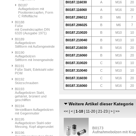
B0187.116030
A
M16
20
B0187
Auflagebolzen mit
B0187.116060
A
M16
20
Positionierzapfen, Form
C Riffelfläche
B0187.206012
B
M6
7
B0188
B0187.206025
B
M6
7
Füße
mit Gewindezapfen DIN
B0187.210020
B
M10
10
6320 (Ausgabe 1971)
B0189
B0187.210040
B
M10
10
Auflagebolzen
Stiftform mit Außengewinde
B0187.216030
B
M16
20
B0190
B0187.216060
B
M16
20
Auflagebolzen
Stiftform mit Innengewinde
B0187.310020
C
M10
10
B0191
Füße Stahl, Edelstahl oder
B0187.310040
C
M10
10
POM
B0187.316030
C
M16
20
B0192
Stützschrauben
B0187.316060
C
M16
20
B0193
Auflagebolzen Stahl,
gehärtet, brüniert und
geschliffen
Weitere Artikel dieser Kategorie
B0194
Verstellbare Auflagebolzen
<<
|
<
|
1-10
|
11-20
|
21-23
|
>
|
>>
mit Gegenmutter
B0195
Auflagebolzen Stahl oder
Messing, Kopf abgerundet
B0173
Aufnahmebolzen mit Kug
B0196