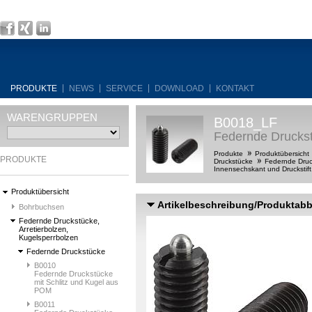
PRODUKTE
NEWS
SERVICE
DOWNLOAD
KONTAKT
WARENGRUPPEN
B0018_LF
Federnde Druckstü
Produkte
Produktübersicht
PRODUKTE
Druckstücke
Federnde Druck
Innensechskant und Druckstift,
Produktübersicht
Artikelbeschreibung/Produktab
Bohrbuchsen
Federnde Druckstücke,
Arretierbolzen,
Kugelsperrbolzen
Federnde Druckstücke
B0010
Federnde Druckstücke
mit Schlitz und Kugel aus
POM
B0011