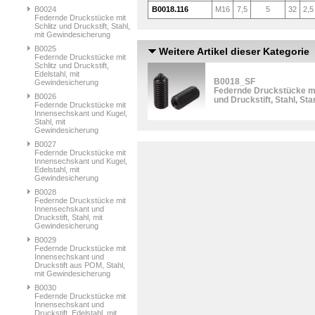
B0024
B0018.116
M16
7,5
5
32
2,5
Federnde Druckstücke mit
Schlitz und Druckstift, Stahl,
mit Gewindesicherung
B0025
Weitere Artikel dieser Kategorie
Federnde Druckstücke mit
Schlitz und Druckstift,
Edelstahl, mit
B0018_SF
Gewindesicherung
Federnde Druckstücke m
B0026
und Druckstift, Stahl, St
Federnde Druckstücke mit
Innensechskant und Kugel,
Stahl, mit
Gewindesicherung
B0027
Federnde Druckstücke mit
Innensechskant und Kugel,
Edelstahl, mit
Gewindesicherung
B0028
Federnde Druckstücke mit
Innensechskant und
Druckstift, Stahl, mit
Gewindesicherung
B0029
Federnde Druckstücke mit
Innensechskant und
Druckstift aus POM, Stahl,
mit Gewindesicherung
B0030
Federnde Druckstücke mit
Innensechskant und
Druckstift, Edelstahl, mit