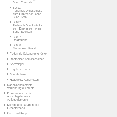
Bund, Edelstahl
B0611
Federnde Druckstücke
zum Einpressen, ohne
Bund, Stahl
B0612
Federnde Druckstücke
zum Einpressen, ohne
Bund, Edelstahl
B0037
Raststücke
B0038
Montageschlüssel
Federnde Seitendruckstücke
Rastbolzen / Arretierbolzen
Sperrriegel
Kugelsperrbolzen
Steckbolzen
Halteseile, Kugelketten
Maschinenelemente,
Vorrichtungselemente
Positionierelemente,
Anschlagelemente,
Auflageelemente
Klemmhebel, Spannhebel,
Exzenterhebel
Griffe und Knöpfe