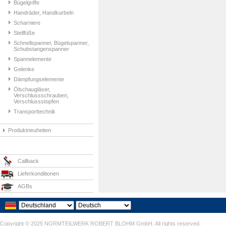
Bügelgriffe
Handräder, Handkurbeln
Scharniere
Stellfüße
Schnellspanner, Bügelspanner,
Schubstangenspanner
Spannelemente
Gelenke
Dämpfungselemente
Ölschaugläser,
Verschlussschrauben,
Verschlussstopfen
Transporttechnik
Produktneuheiten
Callback
Lieferkonditionen
AGBs
Copyright © 2025 NORMTEILWERK ROBERT BLOHM GmbH. All rights reserved.