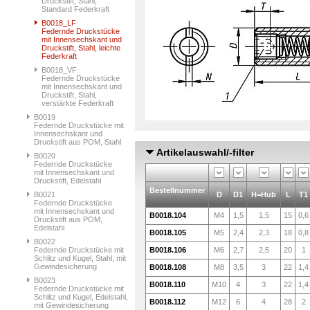
Druckstift, Stahl,
Standard Federkraft
B0018_LF
Federnde Druckstücke
mit Innensechskant und
Druckstift, Stahl, leichte
Federkraft
B0018_VF
Federnde Druckstücke
mit Innensechskant und
Druckstift, Stahl,
verstärkte Federkraft
B0019
Federnde Druckstücke mit
Innensechskant und
Druckstift aus POM, Stahl
Artikelauswahl/-filter
B0020
Federnde Druckstücke
mit Innensechskant und
Druckstift, Edelstahl
Bestellnummer
B0021
D
D1
H=Hub
L
T1
Federnde Druckstücke
mit Innensechskant und
B0018.104
M4
1,5
1,5
15
0,6
Druckstift aus POM,
Edelstahl
B0018.105
M5
2,4
2,3
18
0,8
B0022
Federnde Druckstücke mit
B0018.106
M6
2,7
2,5
20
1
Schlitz und Kugel, Stahl, mit
Gewindesicherung
B0018.108
M8
3,5
3
22
1,4
B0023
B0018.110
M10
4
3
22
1,4
Federnde Druckstücke mit
Schlitz und Kugel, Edelstahl,
B0018.112
M12
6
4
28
2
mit Gewindesicherung