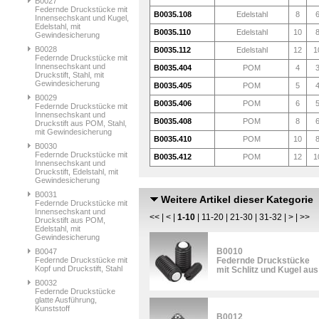
B0027
Federnde Druckstücke mit
B0035.108
Edelstahl
8
Innensechskant und Kugel,
Edelstahl, mit
B0035.110
Edelstahl
10
Gewindesicherung
B0028
B0035.112
Edelstahl
12
1
Federnde Druckstücke mit
Innensechskant und
B0035.404
POM
4
Druckstift, Stahl, mit
Gewindesicherung
B0035.405
POM
5
B0029
B0035.406
POM
6
Federnde Druckstücke mit
Innensechskant und
B0035.408
POM
8
Druckstift aus POM, Stahl,
mit Gewindesicherung
B0035.410
POM
10
B0030
Federnde Druckstücke mit
B0035.412
POM
12
1
Innensechskant und
Druckstift, Edelstahl, mit
Gewindesicherung
B0031
Weitere Artikel dieser Kategorie
Federnde Druckstücke mit
Innensechskant und
<<
|
<
|
1-10
|
11-20
|
21-30
|
31-32
|
>
|
>>
Druckstift aus POM,
Edelstahl, mit
Gewindesicherung
B0010
B0047
Federnde Druckstücke mit
Federnde Druckstücke
Kopf und Druckstift, Stahl
mit Schlitz und Kugel au
B0032
Federnde Druckstücke
glatte Ausführung,
Kunststoff
B0012