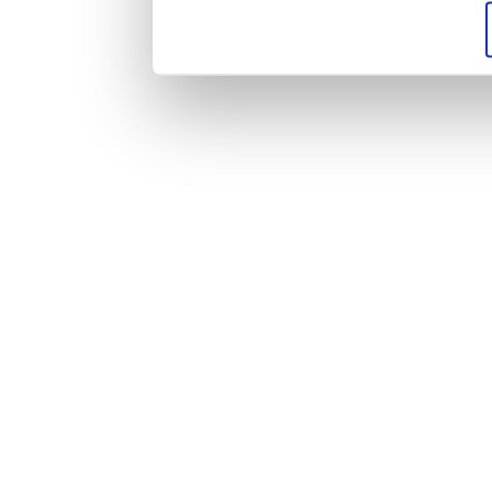
soziale Medien, We
Partner führen dies
weiteren Daten zusa
haben oder die sie
gesammelt haben.
Impressum
|
Datenschutz
|
AGB