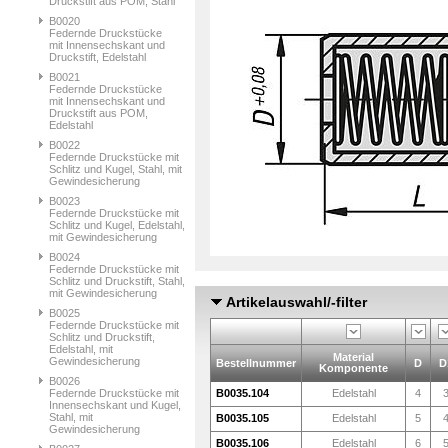
Druckstift aus POM, Stahl
B0020
Federnde Druckstücke
mit Innensechskant und
Druckstift, Edelstahl
B0021
Federnde Druckstücke
mit Innensechskant und
Druckstift aus POM,
Edelstahl
B0022
Federnde Druckstücke mit
Schlitz und Kugel, Stahl, mit
Gewindesicherung
B0023
Federnde Druckstücke mit
Schlitz und Kugel, Edelstahl,
mit Gewindesicherung
B0024
Federnde Druckstücke mit
Schlitz und Druckstift, Stahl,
mit Gewindesicherung
Artikelauswahl/-filter
B0025
Federnde Druckstücke mit
Schlitz und Druckstift,
Edelstahl, mit
Material
Gewindesicherung
Bestellnummer
D
D
Komponente
B0026
Federnde Druckstücke mit
B0035.104
Edelstahl
4
Innensechskant und Kugel,
Stahl, mit
B0035.105
Edelstahl
5
Gewindesicherung
B0035.106
Edelstahl
6