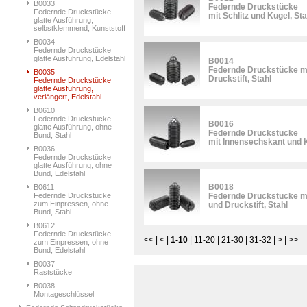
B0033
Federnde Druckstücke
Federnde Druckstücke
mit Schlitz und Kugel, Sta
glatte Ausführung,
selbstklemmend, Kunststoff
B0034
Federnde Druckstücke
glatte Ausführung, Edelstahl
B0014
Federnde Druckstücke mi
B0035
Druckstift, Stahl
Federnde Druckstücke
glatte Ausführung,
verlängert, Edelstahl
B0610
Federnde Druckstücke
B0016
glatte Ausführung, ohne
Federnde Druckstücke
Bund, Stahl
mit Innensechskant und K
B0036
Federnde Druckstücke
glatte Ausführung, ohne
Bund, Edelstahl
B0018
B0611
Federnde Druckstücke
Federnde Druckstücke m
zum Einpressen, ohne
und Druckstift, Stahl
Bund, Stahl
B0612
Federnde Druckstücke
<<
|
<
|
1-10
|
11-20
|
21-30
|
31-32
|
>
|
>>
zum Einpressen, ohne
Bund, Edelstahl
B0037
Raststücke
B0038
Montageschlüssel