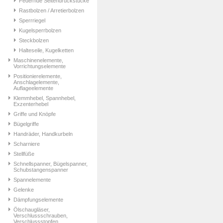
Federnde Seitendruckstücke
Rastbolzen / Arretierbolzen
Sperrriegel
Kugelsperrbolzen
Steckbolzen
Halteseile, Kugelketten
Maschinenelemente,
Vorrichtungselemente
Positionierelemente,
Anschlagelemente,
Auflageelemente
Klemmhebel, Spannhebel,
Exzenterhebel
Griffe und Knöpfe
Bügelgriffe
Handräder, Handkurbeln
Scharniere
Stellfüße
Schnellspanner, Bügelspanner,
Schubstangenspanner
Spannelemente
Gelenke
Dämpfungselemente
Ölschaugläser,
Verschlussschrauben,
Verschlussstopfen