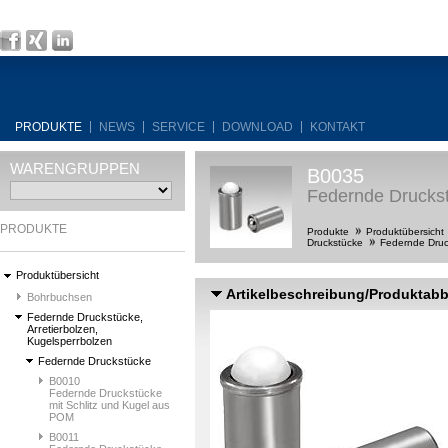
PRODUKTE
NEWS
SERVICE
DOWNLOAD
KONTAKT
WARENGRUPPEN
B0035
Federnde Druckstü
PRODUKTE
Produkte
Produktübersicht
Druckstücke
Federnde Druck
Produktübersicht
Artikelbeschreibung/Produktab
Bohrbuchsen
Federnde Druckstücke,
Arretierbolzen,
Kugelsperrbolzen
Federnde Druckstücke
B0010
Federnde Druckstücke
mit Schlitz und Kugel aus
POM
B0011